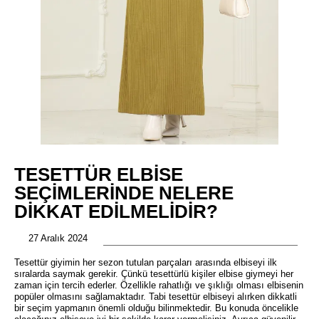
TESETTÜR ELBISE
SEÇIMLERINDE NELERE
DIKKAT EDILMELIDIR?
27 Aralık 2024
Tesettür giyimin her sezon tutulan parçaları arasında elbiseyi ilk
sıralarda saymak gerekir. Çünkü tesettürlü kişiler elbise giymeyi her
zaman için tercih ederler. Özellikle rahatlığı ve şıklığı olması elbisenin
popüler olmasını sağlamaktadır. Tabi tesettür elbiseyi alırken dikkatli
bir seçim yapmanın önemli olduğu bilinmektedir. Bu konuda öncelikle