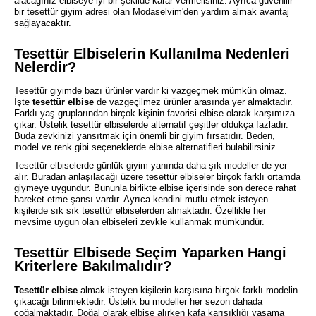
alacağınız elbiseye iyi bir şekilde karar vermelisiniz. Ayrıca güvenilir
bir tesettür giyim adresi olan Modaselvim'den yardım almak avantaj
sağlayacaktır.
Tesettür Elbiselerin Kullanılma Nedenleri
Nelerdir?
Tesettür giyimde bazı ürünler vardır ki vazgeçmek mümkün olmaz.
İşte
tesettür elbise
de vazgeçilmez ürünler arasında yer almaktadır.
Farklı yaş gruplarından birçok kişinin favorisi elbise olarak karşımıza
çıkar. Üstelik tesettür elbiselerde alternatif çeşitler oldukça fazladır.
Buda zevkinizi yansıtmak için önemli bir giyim fırsatıdır. Beden,
model ve renk gibi seçeneklerde elbise alternatifleri bulabilirsiniz.
Tesettür elbiselerde günlük giyim yanında daha şık modeller de yer
alır. Buradan anlaşılacağı üzere tesettür elbiseler birçok farklı ortamda
giymeye uygundur. Bununla birlikte elbise içerisinde son derece rahat
hareket etme şansı vardır. Ayrıca kendini mutlu etmek isteyen
kişilerde sık sık tesettür elbiselerden almaktadır. Özellikle her
mevsime uygun olan elbiseleri zevkle kullanmak mümkündür.
Tesettür Elbisede Seçim Yaparken Hangi
Kriterlere Bakılmalıdır?
Tesettür elbise
almak isteyen kişilerin karşısına birçok farklı modelin
çıkacağı bilinmektedir. Üstelik bu modeller her sezon dahada
çoğalmaktadır. Doğal olarak elbise alırken kafa karışıklığı yaşama