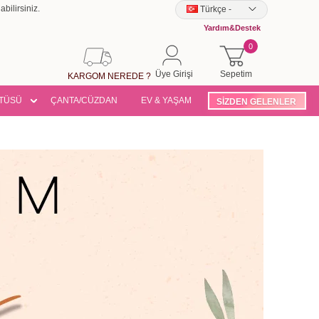
bilirsiniz.
Türkçe
-
Yardım&Destek
0
Üye Girişi
Sepetim
KARGOM NEREDE ?
TÜSÜ
ÇANTA/CÜZDAN
EV & YAŞAM
SİZDEN GELENLER