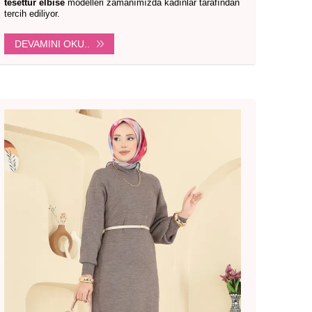
tesettür elbise
modelleri zamanımızda kadınlar tarafından
tercih ediliyor.
DEVAMINI OKU..