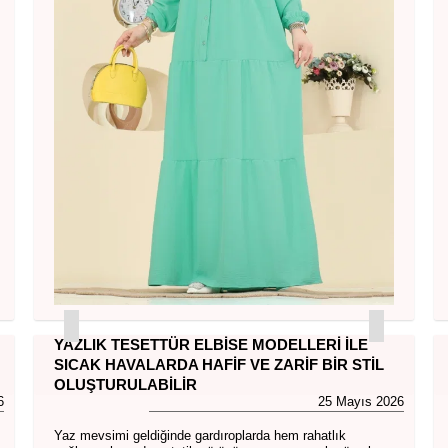
YAZLIK TESETTÜR ELBISE MODELLERI İLE
SICAK HAVALARDA HAFIF VE ZARIF BIR STIL
OLUŞTURULABILIR
6
25 Mayıs 2026
Yaz mevsimi geldiğinde gardıroplarda hem rahatlık