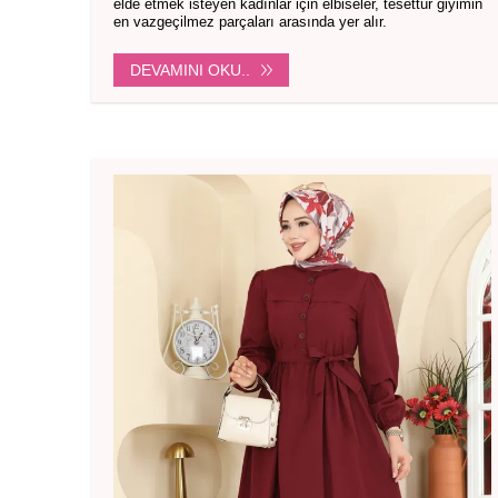
elde etmek isteyen kadınlar için elbiseler, tesettür giyimin
en vazgeçilmez parçaları arasında yer alır.
DEVAMINI OKU..