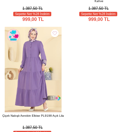
Kahve
1.387,50 TL
1.387,50 TL
Sepette Net %28 İndirim
Sepette Net %28 İndirim
999,00 TL
999,00 TL
17
Çiçek Nakışlı Aerobin Elbise PL9198 Açık Lila
1.387,50 TL