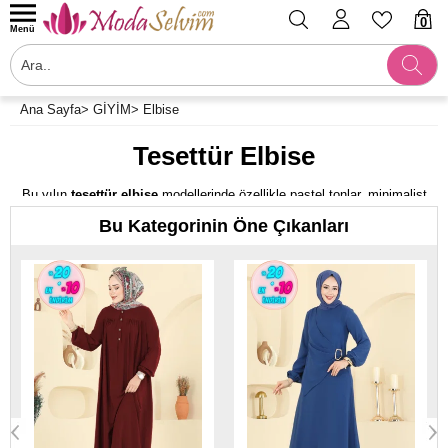
0
Menü
Ana Sayfa
>
GİYİM
>
Elbise
Tesettür Elbise
Bu yılın
tesettür elbise
modellerinde özellikle pastel tonlar, minimalist
kesimler ve kemerli tasarımlar dikkat çekiyor. Kat kat tül detaylar, saten
Bu Kategorinin Öne Çıkanları
kumaşlar ve metalik işlemeler ise bu sezonun öne çıkan trendleri
arasında yer alıyor. Ayrıca, nakış ve inci işlemeleriyle süslenmiş
modeller, özel günlerde hem şık hem de zarif bir görünüm arayanların
favorisi olarak öne çıkmaktadır.
Tesettür elbiselerin modelleri ile her dönemde kullanıma uygun tasarımlar
sunulabiliyor. Modaselvim sitesi sizlere çeşitli ürün modelleri üzerine satış
yapıyor. Tesettür ürünleri çeşitlerinden biri olarak
tesettür elbise
modelleri
çeşitleri birçok kullanıcı tarafından tercih ediliyor. Ayrıca çeşitli
indirim imkânları ile birlikte müşterilere birçok fırsatlı ürün kazandırılıyor.
Yaz ve kış sezonuna öze indirim fırsatları için siteyi takip edebilirsiniz.
1.Tesettür Elbise Çeşitlerimiz