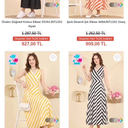
2
2
Önden Düğmeli Kolsuz Elbise 55291JNT1202
Şerit Desenli Şık Elbise 4668JNT1202 Oranj
Siyah
1.287,50 TL
1.262,50 TL
Sepette Net %28 İndirim
Sepette Net %28 İndirim
927,00 TL
909,00 TL
2
2