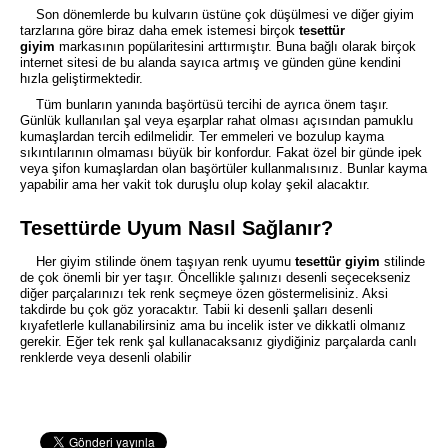
Son dönemlerde bu kulvarın üstüne çok düşülmesi ve diğer giyim
tarzlarına göre biraz daha emek istemesi birçok
tesettür
giyim
markasının popülaritesini arttırmıştır. Buna bağlı olarak birçok
internet sitesi de bu alanda sayıca artmış ve günden güne kendini
hızla geliştirmektedir.
Tüm bunların yanında başörtüsü tercihi de ayrıca önem taşır.
Günlük kullanılan şal veya eşarplar rahat olması açısından pamuklu
kumaşlardan tercih edilmelidir. Ter emmeleri ve bozulup kayma
sıkıntılarının olmaması büyük bir konfordur. Fakat özel bir günde ipek
veya şifon kumaşlardan olan başörtüler kullanmalısınız. Bunlar kayma
yapabilir ama her vakit tok duruşlu olup kolay şekil alacaktır.
Tesettürde Uyum Nasıl Sağlanır?
Her giyim stilinde önem taşıyan renk uyumu
tesettür giyim
stilinde
de çok önemli bir yer taşır. Öncellikle şalınızı desenli seçecekseniz
diğer parçalarınızı tek renk seçmeye özen göstermelisiniz. Aksi
takdirde bu çok göz yoracaktır. Tabii ki desenli şalları desenli
kıyafetlerle kullanabilirsiniz ama bu incelik ister ve dikkatli olmanız
gerekir. Eğer tek renk şal kullanacaksanız giydiğiniz parçalarda canlı
renklerde veya desenli olabilir