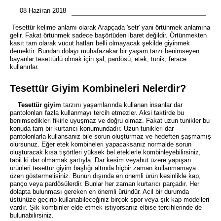
08 Haziran 2018
Tesettür kelime anlamı olarak Arapçada 'setr' yani örtünmek anlamına
gelir. Fakat örtünmek sadece başörtüden ibaret değildir. Örtünmekten
kasıt tam olarak vücut hatları belli olmayacak şekilde giyinmek
demektir. Bundan dolayı muhafazakar bir yaşam tarzı benimseyen
bayanlar tesettürlü olmak için şal, pardösü, etek, tunik, ferace
kullanırlar.
Tesettür Giyim Kombineleri Nelerdir?
Tesettür giyim
tarzını yaşamlarında kullanan insanlar dar
pantolonları fazla kullanmayı tercih etmezler. Aksi taktirde bu
benimsedikleri fikirle uyuşmaz ve doğru olmaz. Fakat uzun tunikler bu
konuda tam bir kurtarıcı konumundadır. Uzun tunikleri dar
pantolonlarla kullansanız bile sorun oluşturmaz ve hedeften şaşmamış
olursunuz. Eğer etek kombineleri yapacaksanız normalde sorun
oluşturacak kısa tişörtleri yüksek bel eteklerle kombinleyebilirsiniz,
tabii ki dar olmamak şartıyla. Dar kesim veyahut üzere yapışan
ürünleri tesettür giyim
başlığı altında hiçbir zaman kullanmamaya
özen göstermelisiniz. Bunun dışında en önemli ürün kesinlikle kap,
panço veya pardösülerdir. Bunlar her zaman kurtarıcı parçadır. Her
dolapta bulunması gereken en önemli üründür. Acil bir durumda
üstünüze geçirip kullanabileceğiniz birçok spor veya şık kap modelleri
vardır. Şık kombinler elde etmek istiyorsanız elbise tercihlerinde de
bulunabilirsiniz.