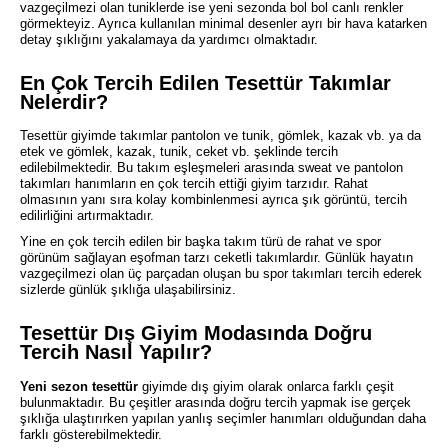
vazgeçilmezi olan tuniklerde ise yeni sezonda bol bol canlı renkler
görmekteyiz. Ayrıca kullanılan minimal desenler ayrı bir hava katarken
detay şıklığını yakalamaya da yardımcı olmaktadır.
En Çok Tercih Edilen Tesettür Takımlar
Nelerdir?
Tesettür giyimde takımlar pantolon ve tunik, gömlek, kazak vb. ya da
etek ve gömlek, kazak, tunik, ceket vb. şeklinde tercih
edilebilmektedir. Bu takım eşleşmeleri arasında sweat ve pantolon
takımları hanımların en çok tercih ettiği giyim tarzıdır. Rahat
olmasının yanı sıra kolay kombinlenmesi ayrıca şık görüntü, tercih
edilirliğini artırmaktadır.
Yine en çok tercih edilen bir başka takım türü de rahat ve spor
görünüm sağlayan eşofman tarzı ceketli takımlardır. Günlük hayatın
vazgeçilmezi olan üç parçadan oluşan bu spor takımları tercih ederek
sizlerde günlük şıklığa ulaşabilirsiniz.
Tesettür Dış Giyim Modasında Doğru
Tercih Nasıl Yapılır?
Yeni sezon tesettür
giyimde dış giyim olarak onlarca farklı çeşit
bulunmaktadır. Bu çeşitler arasında doğru tercih yapmak ise gerçek
şıklığa ulaştırırken yapılan yanlış seçimler hanımları olduğundan daha
farklı gösterebilmektedir.