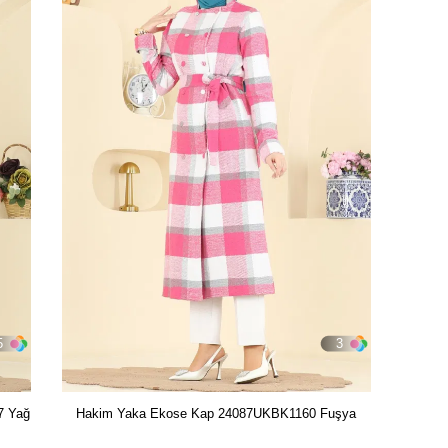
5
3
7 Yağ
Hakim Yaka Ekose Kap 24087UKBK1160 Fuşya