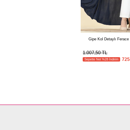
Gipe Kol Detaylı Ferac
1.007,50 TL
725
Sepette Net %28 İndirim