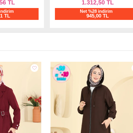
,50 TL
937,50 TL
indirim
Net %28 indirim
00 TL
675,00 TL