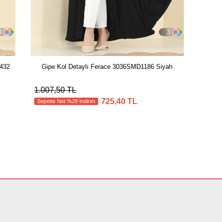
3
3
L432
Gipe Kol Detaylı Ferace 3036SMD1186 Siyah
1.007,50 TL
725,40 TL
Sepette Net %28 İndirim