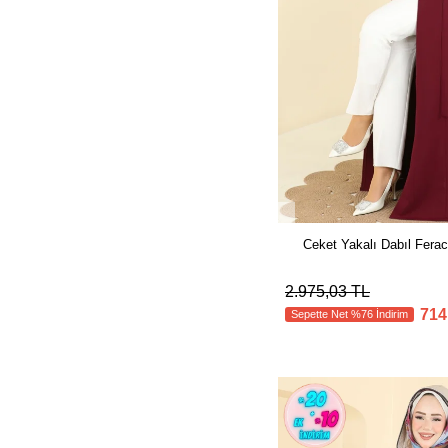
Ceket Yakalı Dabıl Fera
2.975,03 TL
714
Sepette Net %76 İndirim