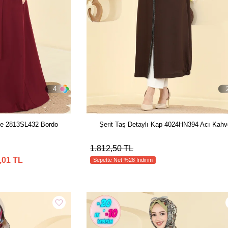
4
ce 2813SL432 Bordo
Şerit Taş Detaylı Kap 4024HN394 Acı Kahv
1.812,50 TL
,01 TL
Sepette Net %28 İndirim