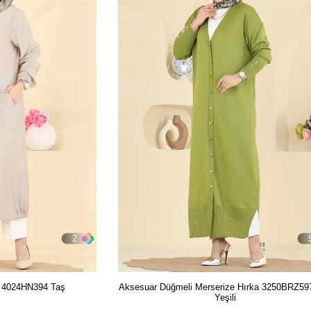
2
p 4024HN394 Taş
Aksesuar Düğmeli Merserize Hırka 3250BRZ59
Yeşili