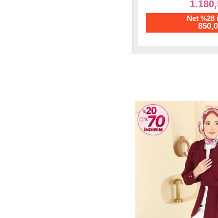
1.180,56 TL
1.312
Net %28 indirim
Net %28 
850,01 TL
945,