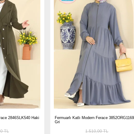
Dış Kıyafet Türleri
her çıktıklarında giymeyi tercih ettikleri dış kıyafet türleri çok çeşitlidir. M
aban, manto gibi türler daha çok kışlık dış kıyafet olarak karşımıza çıkar. Bu
im olarak görünmektedir. Üstelik bu marka sadece tesettürlü hanımlar için değil
nmaktadır. Mesela uzun giyinmeyi seven herhangi bir hanım bu markayı taşıya
Dış Kıyafetlerin Avantajları
ttürlü hanımlar ve muhafazakar kesimler tarafından tercih edilirken son zamanla
aj taşımaktadır. Mesela dış kıyafetler kişilerin altlarına giydiği elbiseleri gös
r tarafından örtüldüğü için onların kirlenmesi de engellenir. Özellikle hijyen ko
temizliği hususu çok önem arz etmektedir.
Ferace 3852ORG1169
Modern Düğmeli Uzun Kap 3082KTR750 İndi
00 TL
1.060,00 TL