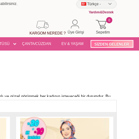
bilirsiniz.
Türkçe
-
Yardım&Destek
0
Üye Girişi
Sepetim
KARGOM NEREDE ?
TÜSÜ
ÇANTA/CÜZDAN
EV & YAŞAM
SİZDEN GELENLER
mlı ve güzel görünmek her kadının isteyeceği bir durumdur. Bu
hanımlar içinse inançları gereği dışarıda herhangi bir dış kıyafet
ı
konulardan biri
dış giyim
hakkındadır
ttürlü kadınlar için dışarıda dikkat çekmemek önemlidir. Zira dış
rma yapan hanımların en çok karşılaştıkları ve memnun kaldıkları
ş kıyafetler bulabilecektir. Üstelik buradaki dış giyim türleri
 dış kıyafetler de bulmak mümkündür.