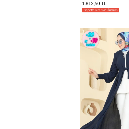
1.812,50 TL
Sepette Net %28 İndirim