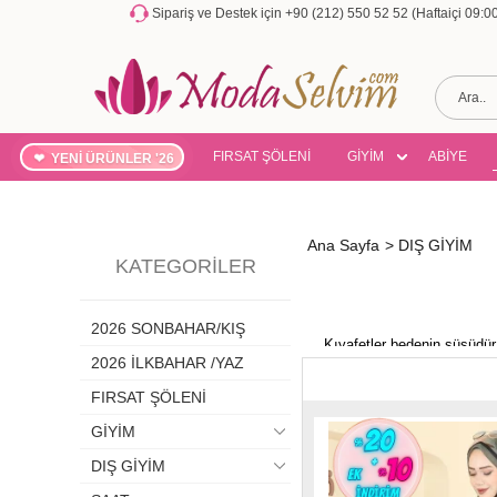
Sipariş ve Destek için +90 (212) 550 52 52 (Haftaiçi 09:
FIRSAT ŞÖLENİ
GİYİM
ABİYE
YENİ ÜRÜNLER '26
Ana Sayfa
>
DIŞ GİYİM
KATEGORILER
2026 SONBAHAR/KIŞ
Kıyafetler bedenin süsüdür
nedenle kadınların bedenlerin
2026 İLKBAHAR /YAZ
g
FIRSAT ŞÖLENİ
GİYİM
Dış kıyafetler hemen her tür
kıyafetler kişilerin altları
DIŞ GİYİM
marka ise Moda Selvim olara
s