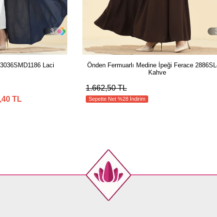
3
e 3036SMD1186 Laci
Önden Fermuarlı Medine İpeği Ferace 2886S
Kahve
1.662,50 TL
,40 TL
Sepette Net %28 İndirim