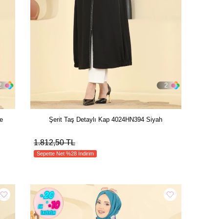
2
2
e
Şerit Taş Detaylı Kap 4024HN394 Siyah
1.812,50 TL
Sepette Net %28 İndirim