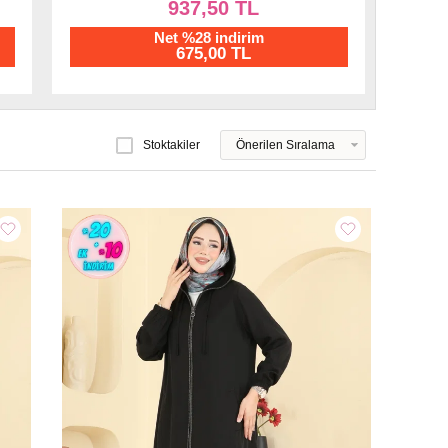
1.007,50 TL
Net %28 indirim
725,40 TL
Stoktakiler