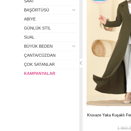
SAAT
BAŞÖRTÜSÜ
Kapalı kadınların dışarıya 
mevsimlik dış kıyafetlerken k
ABİYE
bulabileceği marka Moda Selv
hizmete su
GÜNLÜK STİL
SUAL
Dış kıyafetler genellikle tese
BÜYÜK BEDEN
dış kıyafetler pek çok avant
giyilen elbiseler dış kıyafetle
ÇANTA/CÜZDAN
ÇOK SATANLAR
KAMPANYALAR
ze Yaka Kuşaklı Ferace 2846SLK540 Haki
Fermuarlı Katlı Modern 
Gri
1.960,00 TL
1.510,