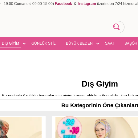
00 - 19:00 Cumartesi 09:00-15:00)
Facebook
&
Instagram
üzerinden 7/24 hizmet ala
DIŞ GİYİM
GÜNLÜK STİL
BÜYÜK BEDEN
SAAT
BAŞÖR
Dış Giyim
. Bu nedenle özellikle hanımlar için giyim kuşam oldukça önemlidir. Zira bakı
e, ciltlerine ve kişiliklerine uygun olarak giyinmesi çok önemlidir. Tesettürlü 
Bu Kategorinin Öne Çıkanlar
iyilmesi elzemdir. Bu nedenle tesettürlü hanımların sıklıkla rağbet gösterdiği 
Dış Giyim Nedir?
lü kadının ama özellikle de tesettürlü olanların tercih ettiği modellerdir. Tese
na giydiği elbiseleri kapattığından sade bir görüntü oluşturur. Bu konuda araştı
k görünmektedir. Bu markada kişiler hem yazlık hem mevsimlik hem de kışlık dı
adece ayağa kadar inen çok uzun türler değildir. Diz kapağı altına kadar inen