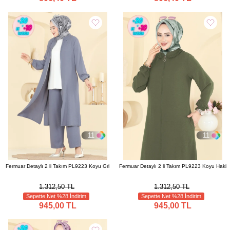
11
11
Fermuar Detaylı 2 li Takım PL9223 Koyu Gri
Fermuar Detaylı 2 li Takım PL9223 Koyu Haki
1.312,50 TL
1.312,50 TL
Sepette Net %28 İndirim
Sepette Net %28 İndirim
945,00 TL
945,00 TL