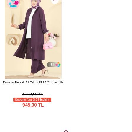
11
Fermuar Detaylı 2 li Takım PL9223 Koyu Lila
1.312,50 TL
Sepette Net %28 İndirim
945,00 TL