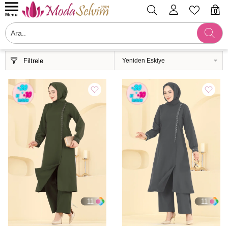
0
Menü
Filtrele
11
11