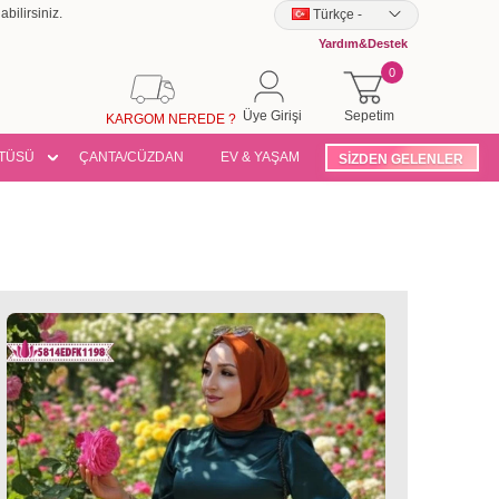
bilirsiniz.
Türkçe
-
Yardım&Destek
0
Üye Girişi
Sepetim
KARGOM NEREDE ?
TÜSÜ
ÇANTA/CÜZDAN
EV & YAŞAM
SİZDEN GELENLER