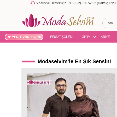
Sipariş ve Destek için +90 (212) 550 52 52 (Haftaiçi 09:
FIRSAT ŞÖLENİ
GİYİM
ABİYE
YENİ ÜRÜNLER '26
Modaselvim'le En Şık Sensin!