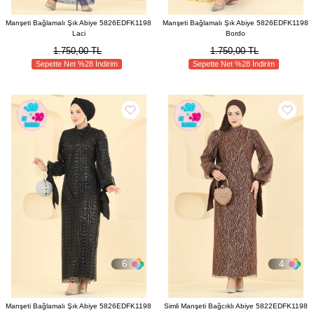
Manşeti Bağlamalı Şık Abiye 5826EDFK1198
Manşeti Bağlamalı Şık Abiye 5826EDFK1198
Laci
Bordo
1.750,00 TL
1.750,00 TL
Sepette Net %28 İndirim
Sepette Net %28 İndirim
6
4
Manşeti Bağlamalı Şık Abiye 5826EDFK1198
Simli Manşeti Bağcıklı Abiye 5822EDFK1198