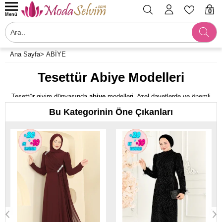
0
Menü
Ana Sayfa
>
ABİYE
Tesettür Abiye Modelleri
Tesettür giyim dünyasında
abiye
modelleri, özel davetlerde ve önemli
etkinliklerde kadınların şıklığını sergilediği en gözde parçalardan biridir.
Bu Kategorinin Öne Çıkanları
Farklı renk ve tasarımlarla sunulan tesettür abiyeler, zarafet ve modern
çizgileri bir araya getirerek göz alıcı stiller sunar. Tesettür abiye modelleri,
sade ve klasik tasarımlardan ihtişamlı ve detaylı modellere kadar geniş
bir yelpazeye sahiptir.
Yeni sezon tesettür abiye modellerimizi; düğün, nişan, kına ve özel
günlerinizde rahatlıkla giyebilirsiniz. Şifon
tesettür abiye modelleri
bu
yılın en çok satan ürünleri arasındadır. Hem rahat hem de şık olmak
isteyenler için Modaselvim tesettür abiyeler en uygun fiyata sizleri
bekliyor. En uygun tesettür abiye fiyatlarını Modaselvim'de keşfetmeden
karar vermeyin.
Abiye Kıyafet Nedir?
Abiye, genellikle kadınların tercih ettiği özel gecelerde giyilen kıyafetlerin