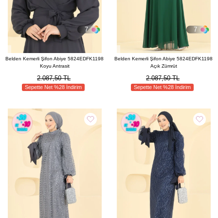
edilen yere göre bu modeller değişim göstermektedir. Daha şık ve sade
abiyeler şık davetlerde tercih edilmektedir. Daha gösterişli, taşlı abiyeler
ise düğünlerde kına gecelerinde ve bunun gibi yerlerde daha çok tercih
7
7
edilir.
Belden Kemerli Şifon Abiye 5824EDFK1198
Belden Kemerli Şifon Abiye 5824EDFK1198
Koyu Antrasit
Açık Zümrüt
2.087,50 TL
2.087,50 TL
Sepette Net %28 İndirim
Sepette Net %28 İndirim