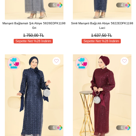
6
4
Manşeti Bağlamalı Şık Abiye 5826EDFK1198
Simli Manşeti Bağcıklı Abiye 5822EDFK1198
Gri
Laci
1.750,00 TL
1.637,50 TL
Sepette Net %28 İndirim
Sepette Net %28 İndirim
6
6