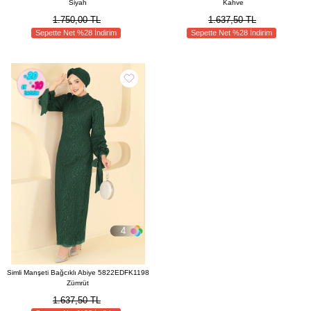
Siyah
Kahve
1.750,00 TL
1.637,50 TL
Sepette Net %28 İndirim
Sepette Net %28 İndirim
4
Simli Manşeti Bağcıklı Abiye 5822EDFK1198
Zümrüt
1.637,50 TL