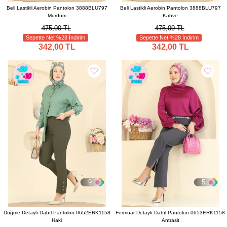
Beli Lastikli Aerobin Pantolon 3888BLU797
Beli Lastikli Aerobin Pantolon 3888BLU797
Mürdüm
Kahve
475,00 TL
475,00 TL
Sepette Net %28 İndirim
Sepette Net %28 İndirim
342,00 TL
342,00 TL
9
5
Düğme Detaylı Dabıl Pantolon 0652ERK1158
Fermuar Detaylı Dabıl Pantolon 0653ERK1158
Haki
Antrasit