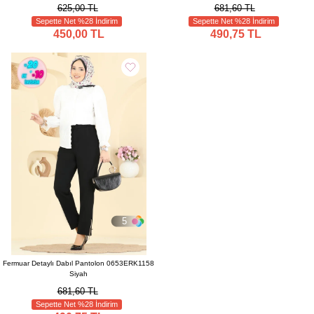
625,00 TL
681,60 TL
Sepette Net %28 İndirim
Sepette Net %28 İndirim
450,00 TL
490,75 TL
5
Fermuar Detaylı Dabıl Pantolon 0653ERK1158
Siyah
681,60 TL
Sepette Net %28 İndirim