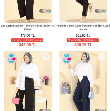
6
5
Beli Lastikli Aerobin Pantolon 3888BLU797 Acı
Fermuar Detaylı Dabıl Pantolon 0653ERK1158
Kahve
Kahve
475,00 TL
681,60 TL
Sepette Net %28 İndirim
Sepette Net %28 İndirim
342,00 TL
490,75 TL
6
6