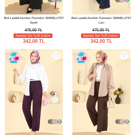
Beli Lastikli Aerobin Pantolon 3888BLU797
Beli Lastikli Aerobin Pantolon 3888BLU797
Siyah
Laci
475,00 TL
475,00 TL
Sepette Net %28 İndirim
Sepette Net %28 İndirim
342,00 TL
342,00 TL
6
6