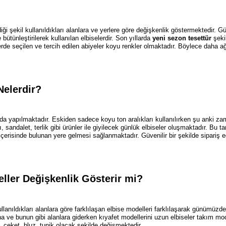
diği şekil kullanıldıkları alanlara ve yerlere göre değişkenlik göstermektedir. G
 bütünleştirilerek kullanılan elbiselerdir. Son yıllarda
yeni sezon tesettür
şeki
de seçilen ve tercih edilen abiyeler koyu renkler olmaktadır. Böylece daha ağı
Nelerdir?
onda yapılmaktadır. Eskiden sadece koyu ton aralıkları kullanılırken şu anki za
ndalet, terlik gibi ürünler ile giyilecek günlük elbiseler oluşmaktadır. Bu tarz
isinde bulunan yere gelmesi sağlanmaktadır. Güvenilir bir şekilde sipariş edil
eller Değişkenlik Gösterir mi?
ullanıldıkları alanlara göre farklılaşan elbise modelleri farklılaşarak günümüzde
a ve bunun gibi alanlara giderken kıyafet modellerini uzun elbiseler takım mod
 ceket, bluz, tunik olacak şekilde değişmektedir.