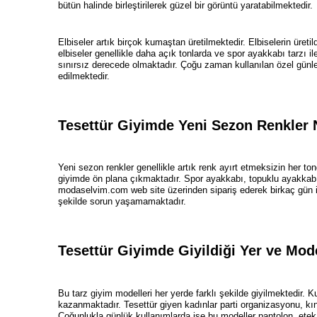
bütün halinde birleştirilerek güzel bir görüntü yaratabilmektedir.
Elbiseler artık birçok kumaştan üretilmektedir. Elbiselerin üretil
elbiseler genellikle daha açık tonlarda ve spor ayakkabı tarzı ile
sınırsız derecede olmaktadır. Çoğu zaman kullanılan özel günler
edilmektedir.
Tesettür Giyimde Yeni Sezon Renkler 
Yeni sezon renkler genellikle artık renk ayırt etmeksizin her t
giyimde ön plana çıkmaktadır. Spor ayakkabı, topuklu ayakkabı, sa
modaselvim.com web site üzerinden sipariş ederek birkaç gün içer
şekilde sorun yaşamamaktadır.
Tesettür Giyimde Giyildiği Yer ve Mod
Bu tarz giyim modelleri her yerde farklı şekilde giyilmektedir. K
kazanmaktadır. Tesettür giyen kadınlar parti organizasyonu, kın
Çoğunlukla günlük kullanımlarda ise bu modeller pantolon, etek,