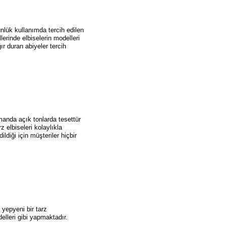
ünlük kullanımda tercih edilen
llerinde elbiselerin modelleri
r duran abiyeler tercih
manda açık tonlarda tesettür
 elbiseleri kolaylıkla
diği için müşteriler hiçbir
 yepyeni bir tarz
elleri gibi yapmaktadır.