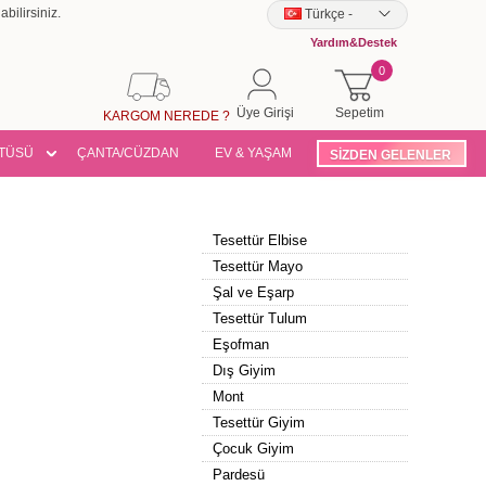
bilirsiniz.
Türkçe
-
Yardım&Destek
0
Üye Girişi
Sepetim
KARGOM NEREDE ?
TÜSÜ
ÇANTA/CÜZDAN
EV & YAŞAM
SİZDEN GELENLER
Tesettür Elbise
Tesettür Mayo
Şal ve Eşarp
Tesettür Tulum
Eşofman
Dış Giyim
Mont
Tesettür Giyim
Çocuk Giyim
Pardesü