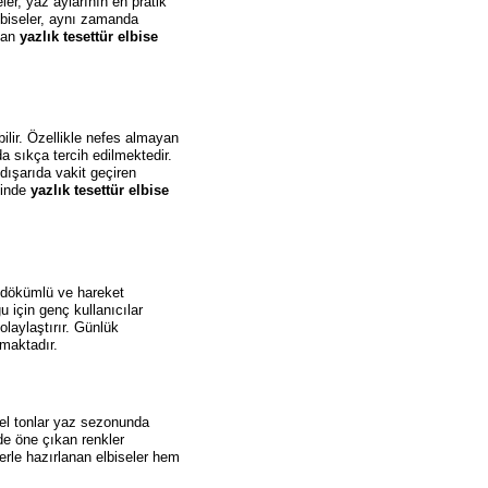
er, yaz aylarının en pratik
lbiseler, aynı zamanda
anan
yazlık tesettür elbise
lir. Özellikle nefes almayan
a sıkça tercih edilmektedir.
dışarıda vakit geçiren
sinde
yazlık tesettür elbise
ha dökümlü ve hareket
 için genç kullanıcılar
laylaştırır. Günlük
lmaktadır.
tel tonlar yaz sezonunda
nde öne çıkan renkler
erle hazırlanan elbiseler hem