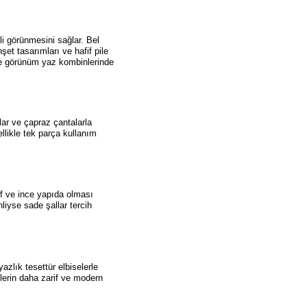
li görünmesini sağlar. Bel
et tasarımları ve hafif pile
de görünüm yaz kombinlerinde
ılar ve çapraz çantalarla
ellikle tek parça kullanım
if ve ince yapıda olması
liyse sade şallar tercih
azlık tesettür elbiselerle
lerin daha zarif ve modern