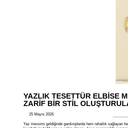
YAZLIK TESETTÜR ELBISE M
ZARIF BIR STIL OLUŞTURUL
25 Mayıs 2026
Yaz mevsimi geldiğinde gardıroplarda hem rahatlık sağlayan he