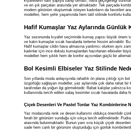
kıyafetlerin hafif yapıya sahip olması, hava geçirgenliği sunm
ve en şık parçaları arasında yer almaktadır. Tek parçada komb
modern görünüm oluşturmak isteyen kadınların da favorileri ara
modelleri, hem şehir yaşamında hem tatil stilinde konforlu kul
Hafif Kumaşlar Yaz Aylarında Günlük K
Yaz sezonunda kıyafet seçiminde kumaş yapısı büyük önem taşır 
ve kalın kumaşlar sıcak havalarda terleme hissini artırabilir. 
Hafif kumaşlar cildin hava almasına yardımcı olurken aynı zam
kadınlar için ince dokulu kumaşlardan hazırlanan elbiseler büy
modelleri hem şıklık hem de konfor açısından güçlü bir alternat
Bol Kesimli Elbiseler Yaz Stilinde Ned
Son yıllarda moda anlayışında rahatlık ön plana çıktığı için bol
özgürlüğü sağlayan modeller, yaz aylarında çok daha rahat bir 
tarafından da yoğun ilgi görmektedir. Rahat kalıplar yalnızca 
kullanımda tercih edilen salaş kesimler sıcak havalarda daha f
Çiçek Desenleri Ve Pastel Tonlar Yaz Kombinlerine Na
Yaz modasında renk ve desen kullanımı oldukça önemlidir çünkü
ferah bir görünüm sunduğu için sıkça tercih edilmektedir. Pudra, 
arasında bulunmaktadır. Bunun yanı sıra küçük çiçek desenleri d
sade hem canlı bir görünüm oluşturduğu için günlük kombinlerd