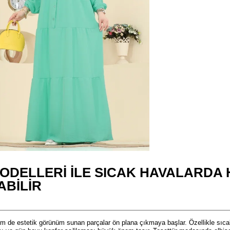
ODELLERI İLE SICAK HAVALARDA 
ABILIR
m de estetik görünüm sunan parçalar ön plana çıkmaya başlar. Özellikle sıca