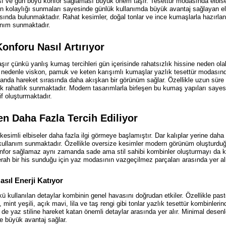
ası ve gün boyu konfor sağlaması büyük önem taşır. Tesettür modasında elbisel
in kolaylığı sunmaları sayesinde günlük kullanımda büyük avantaj sağlayan e
sında bulunmaktadır. Rahat kesimler, doğal tonlar ve ince kumaşlarla hazırl
lanım sunmaktadır.
onforu Nasıl Artırıyor
çünkü yanlış kumaş tercihleri gün içerisinde rahatsızlık hissine neden olabi
Bu nedenle viskon, pamuk ve keten karışımlı kumaşlar yazlık tesettür modasınd
anda hareket sırasında daha akışkan bir görünüm sağlar. Özellikle uzun süre 
ük rahatlık sunmaktadır. Modern tasarımlarla birleşen bu kumaş yapıları saye
if oluşturmaktadır.
en Daha Fazla Tercih Ediliyor
 kesimli elbiseler daha fazla ilgi görmeye başlamıştır. Dar kalıplar yerine da
kullanım sunmaktadır. Özellikle oversize kesimler modern görünüm oluşturduğu
konfor sağlamaz aynı zamanda sade ama stil sahibi kombinler oluşturmayı da ko
erah bir his sunduğu için yaz modasının vazgeçilmez parçaları arasında yer a
sıl Enerji Katıyor
 kullanılan detaylar kombinin genel havasını doğrudan etkiler. Özellikle pas
mint yeşili, açık mavi, lila ve taş rengi gibi tonlar yazlık tesettür kombinleri
e yaz stiline hareket katan önemli detaylar arasında yer alır. Minimal desenl
e büyük avantaj sağlar.