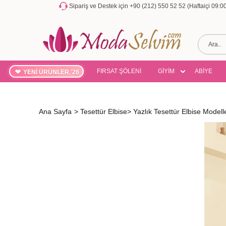
Sipariş ve Destek için +90 (212) 550 52 52 (Haftaiçi 09:
FIRSAT ŞÖLENİ
GİYİM
ABİYE
YENİ ÜRÜNLER '26
Ana Sayfa
>
Tesettür Elbise
>
Yazlık Tesettür Elbise Modeller