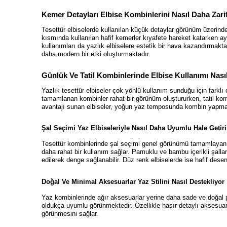
Kemer Detayları Elbise Kombinlerini Nasıl Daha Zarif
Tesettür elbiselerde kullanılan küçük detaylar görünüm üzerinde 
kısmında kullanılan hafif kemerler kıyafete hareket katarken ay
kullanımları da yazlık elbiselere estetik bir hava kazandırma
daha modern bir etki oluşturmaktadır.
Günlük Ve Tatil Kombinlerinde Elbise Kullanımı Nası
Yazlık tesettür elbiseler çok yönlü kullanım sunduğu için farklı 
tamamlanan kombinler rahat bir görünüm oluştururken, tatil kombin
avantajı sunan elbiseler, yoğun yaz temposunda kombin yapmayı 
Şal Seçimi Yaz Elbiseleriyle Nasıl Daha Uyumlu Hale Getiril
Tesettür kombinlerinde şal seçimi genel görünümü tamamlayan ön
daha rahat bir kullanım sağlar. Pamuklu ve bambu içerikli şalla
edilerek denge sağlanabilir. Düz renk elbiselerde ise hafif desenli
Doğal Ve Minimal Aksesuarlar Yaz Stilini Nasıl Destekliyor
Yaz kombinlerinde ağır aksesuarlar yerine daha sade ve doğal parç
oldukça uyumlu görünmektedir. Özellikle hasır detaylı aksesuar
görünmesini sağlar.