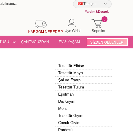
bilirsiniz.
Türkçe
-
Yardım&Destek
0
Üye Girişi
Sepetim
KARGOM NEREDE ?
TÜSÜ
ÇANTA/CÜZDAN
EV & YAŞAM
SİZDEN GELENLER
Tesettür Elbise
Tesettür Mayo
Şal ve Eşarp
Tesettür Tulum
Eşofman
Dış Giyim
Mont
Tesettür Giyim
Çocuk Giyim
Pardesü