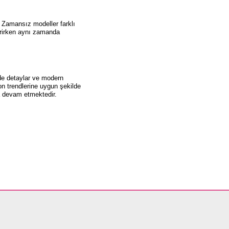
. Zamansız modeller farklı
tirirken aynı zamanda
ade detaylar ve modern
on trendlerine uygun şekilde
ya devam etmektedir.