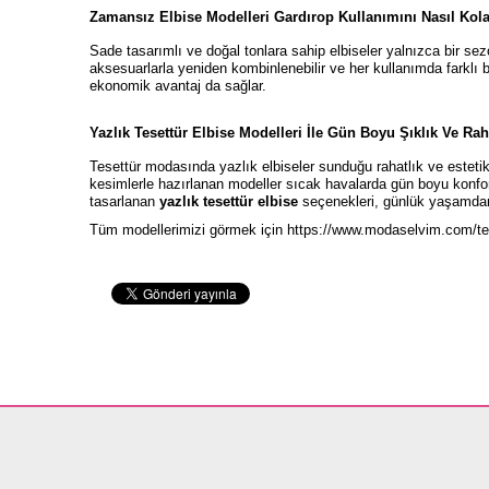
Zamansız Elbise Modelleri Gardırop Kullanımını Nasıl Kolay
Sade tasarımlı ve doğal tonlara sahip elbiseler yalnızca bir se
aksesuarlarla yeniden kombinlenebilir ve her kullanımda farklı 
ekonomik avantaj da sağlar.
Yazlık Tesettür Elbise Modelleri İle Gün Boyu Şıklık Ve Rah
Tesettür modasında yazlık elbiseler sunduğu rahatlık ve esteti
kesimlerle hazırlanan modeller sıcak havalarda gün boyu konfor
tasarlanan
yazlık tesettür elbise
seçenekleri, günlük yaşamdan t
Tüm modellerimizi görmek için
https://www.modaselvim.com/tes