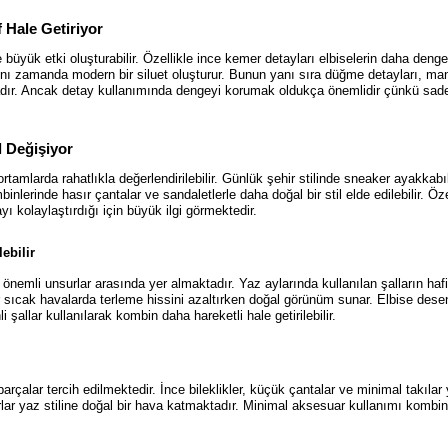
 Hale Getiriyor
büyük etki oluşturabilir. Özellikle ince kemer detayları elbiselerin daha denge
nı zamanda modern bir siluet oluşturur. Bunun yanı sıra düğme detayları, manş
ktadır. Ancak detay kullanımında dengeyi korumak oldukça önemlidir çünkü sa
l Değişiyor
ortamlarda rahatlıkla değerlendirilebilir. Günlük şehir stilinde sneaker ayakkab
lerinde hasır çantalar ve sandaletlerle daha doğal bir stil elde edilebilir. Öz
kolaylaştırdığı için büyük ilgi görmektedir.
ebilir
emli unsurlar arasında yer almaktadır. Yaz aylarında kullanılan şalların haf
r sıcak havalarda terleme hissini azaltırken doğal görünüm sunar. Elbise desen
 şallar kullanılarak kombin daha hareketli hale getirilebilir.
alar tercih edilmektedir. İnce bileklikler, küçük çantalar ve minimal takılar y
lar yaz stiline doğal bir hava katmaktadır. Minimal aksesuar kullanımı kombin