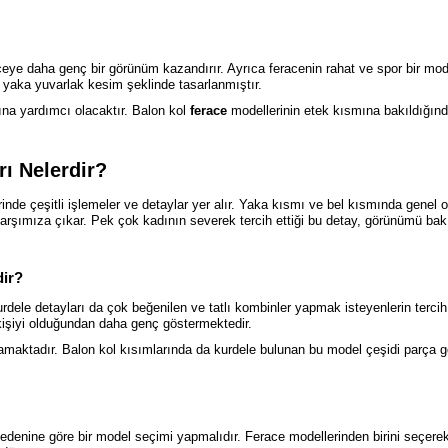
aceye daha genç bir görünüm kazandırır. Ayrıca feracenin rahat ve spor bir m
, yaka yuvarlak kesim şeklinde tasarlanmıştır.
ına yardımcı olacaktır. Balon kol
ferace
modellerinin etek kısmına bakıldığınd
rı Nelerdir?
erinde çeşitli işlemeler ve detaylar yer alır. Yaka kısmı ve bel kısmında genel
 karşımıza çıkar. Pek çok kadının severek tercih ettiği bu detay, görünümü b
dir?
dele detayları da çok beğenilen ve tatlı kombinler yapmak isteyenlerin tercih e
işiyi olduğundan daha genç göstermektedir.
ağlamaktadır. Balon kol kısımlarında da kurdele bulunan bu model çeşidi parç
bedenine göre bir model seçimi yapmalıdır. Ferace modellerinden birini seçere