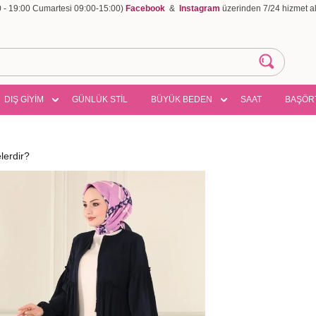
00 - 19:00 Cumartesi 09:00-15:00)
Facebook
&
Instagram
üzerinden 7/24 hizmet ala
DIŞ GİYİM
GÜNLÜK STİL
BÜYÜK BEDEN
SAAT
BAŞÖR
lerdir?