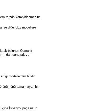
odern tarzda kombinlenmesine
a ise diğer düz modellere
 olarak bulunan Osmanlı
akımından daha şık ve
ttiği modellerden biridir.
a görünümünü tamamlayan bir
k içine İspanyol paça uzun