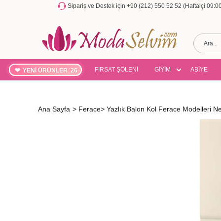
Sipariş ve Destek için +90 (212) 550 52 52 (Haftaiçi 09:
FIRSAT ŞÖLENİ
GİYİM
ABİYE
YENİ ÜRÜNLER '26
Ana Sayfa
>
Ferace
>
Yazlık Balon Kol Ferace Modelleri Ne