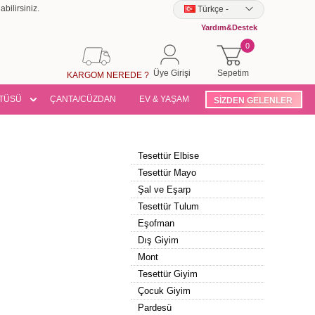
bilirsiniz.
Türkçe
-
Yardım&Destek
0
Üye Girişi
Sepetim
KARGOM NEREDE ?
TÜSÜ
ÇANTA/CÜZDAN
EV & YAŞAM
SİZDEN GELENLER
Tesettür Elbise
Tesettür Mayo
Şal ve Eşarp
Tesettür Tulum
Eşofman
Dış Giyim
Mont
Tesettür Giyim
Çocuk Giyim
Pardesü