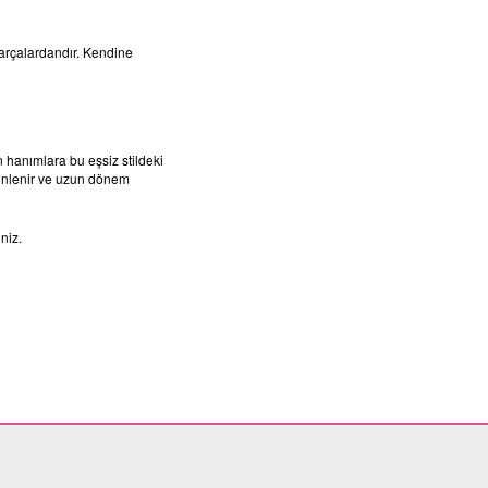
parçalardandır. Kendine
n hanımlara bu eşsiz stildeki
mbinlenir ve uzun dönem
iniz.