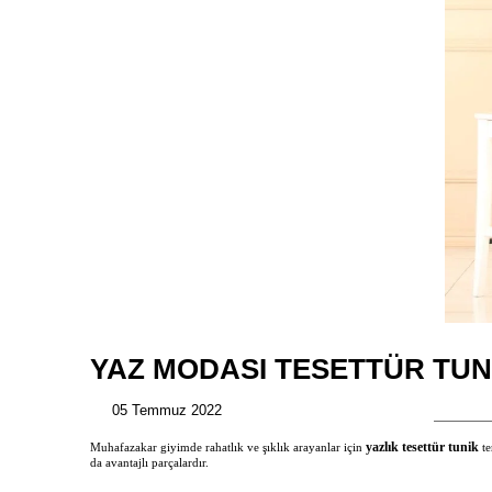
YAZ MODASI TESETTÜR TUN
05 Temmuz 2022
yazlık tesettür tunik
Muhafazakar giyimde rahatlık ve şıklık arayanlar için
t
da avantajlı parçalardır.