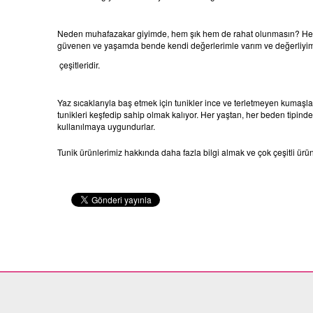
Neden muhafazakar giyimde, hem şık hem de rahat olunmasın? Her yaş
güvenen ve yaşamda bende kendi değerlerimle varım ve değerliyim
çeşitleridir.
Yaz sıcaklarıyla baş etmek için tunikler ince ve terletmeyen kumaşlar
tunikleri keşfedip sahip olmak kalıyor. Her yaştan, her beden tipind
kullanılmaya uygundurlar.
Tunik ürünlerimiz hakkında daha fazla bilgi almak ve çok çeşitli ürü