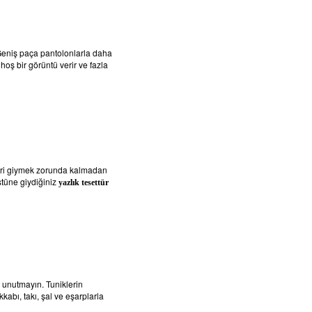
 Geniş paça pantolonlarla daha
hoş bir görüntü verir ve fazla
sileri giymek zorunda kalmadan
stüne giydiğiniz
yazlık tesettür
n unutmayın. Tuniklerin
kkabı, takı, şal ve eşarplarla