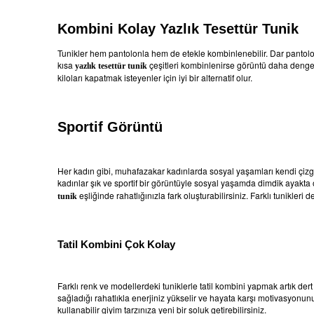
Kombini Kolay Yazlık Tesettür Tunik
Tunikler hem pantolonla hem de etekle kombinlenebilir. Dar pantolon
kısa
çeşitleri kombinlenirse görüntü daha denge
yazlık tesettür tunik
kiloları kapatmak isteyenler için iyi bir alternatif olur.
Sportif Görüntü
Her kadın gibi, muhafazakar kadınlarda sosyal yaşamları kendi çizgile
kadınlar şık ve sportif bir görüntüyle sosyal yaşamda dimdik ayakta 
eşliğinde rahatlığınızla fark oluşturabilirsiniz. Farklı tunikleri
tunik
Tatil Kombini Çok Kolay
Farklı renk ve modellerdeki tuniklerle tatil kombini yapmak artık dert
sağladığı rahatlıkla enerjiniz yükselir ve hayata karşı motivasyonunuz 
kullanabilir giyim tarzınıza yeni bir soluk getirebilirsiniz.