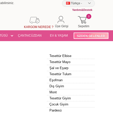
bilirsiniz.
Türkçe
-
Yardım&Destek
0
Üye Girişi
Sepetim
KARGOM NEREDE ?
TÜSÜ
ÇANTA/CÜZDAN
EV & YAŞAM
SİZDEN GELENLER
Tesettür Elbise
Tesettür Mayo
Şal ve Eşarp
Tesettür Tulum
Eşofman
Dış Giyim
Mont
Tesettür Giyim
Çocuk Giyim
Pardesü