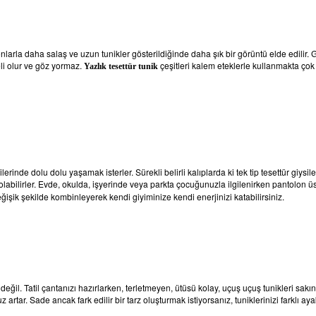
larla daha salaş ve uzun tunikler gösterildiğinde daha şık bir görüntü elde edilir.
li olur ve göz yormaz.
çeşitleri kalem eteklerle kullanmakta çok 
Yazlık tesettür tunik
rinde dolu dolu yaşamak isterler. Sürekli belirli kalıplarda ki tek tip tesettür giy
olabilirler. Evde, okulda, işyerinde veya parkta çocuğunuzla ilgilenirken pantolon ü
 değişik şekilde kombinleyerek kendi giyiminize kendi enerjinizi katabilirsiniz.
 değil. Tatil çantanızı hazırlarken, terletmeyen, ütüsü kolay, uçuş uçuş tunikleri sakı
artar. Sade ancak fark edilir bir tarz oluşturmak istiyorsanız, tuniklerinizi farklı aya