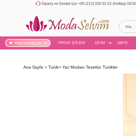
Sipariş ve Destek için +90 (212) 550 52 52 (Haftaiçi 09:
FIRSAT ŞÖLENİ
GİYİM
ABİYE
YENİ ÜRÜNLER '26
Ana Sayfa
>
Tunik
>
Yaz Modası Tesettür Tunikler