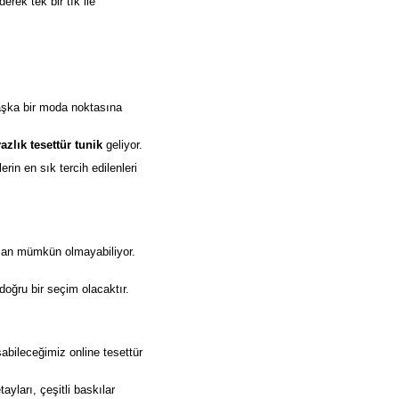
rek tek bir tık ile
mbaşka bir moda noktasına
azlık tesettür tunik
geliyor.
erin en sık tercih edilenleri
aman mümkün olmayabiliyor.
doğru bir seçim olacaktır.
şabileceğimiz online tesettür
yları, çeşitli baskılar