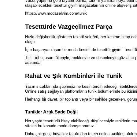
Vücut yapısına göre kıyafet bulma, tarzını yansıtan kıyafetler b
ulaşabilecekleri tesettür giyim mağazalarının online alışveriş si
https://www.modaselvim.com/tunik
Tesettürde Vazgeçilmez Parça
Hızla değişkenlik gösteren tekstil sektörü, her kesime hitap ede
ulaştı.
İşte başarıya ulaşan bir moda kesimi de tesettür giyim! Tesettür
Tiril Tiril uçuşan tülleriyle, renkleriyle ve desenleriyle göz alıc
arasında.
Rahat ve Şık Kombinleri ile Tunik
Yazın sıcaklarında şüphesiz herkesin tercih edeceği nitelikle
Online satış sağlayan platformların tunik bölümlerinde bu ikisini
Herhangi bir davet, bir toplantı veya bir sahilde gezerken, gö
Tunikler Artık Sade Değil
Her yaşta tesettürlü birey olabileceği düşüncesiyle renklerin ma
siteleri bu konuda moda danışmanımız.
Daha çok genç bayanlar tarafından tercih edilen tunikler, ufak p