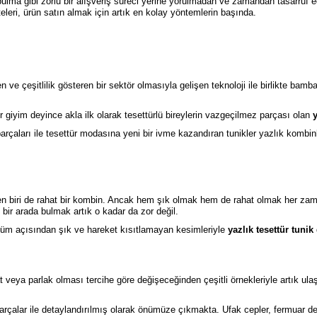
ulma gibi zorlu bir alışveriş süreci yerine yorulmadan ve zamandan tasarruf ede
teleri, ürün satın almak için artık en kolay yöntemlerin başında.
n ve çeşitlilik gösteren bir sektör olmasıyla gelişen teknoloji ile birlikte ba
 giyim deyince akla ilk olarak tesettürlü bireylerin vazgeçilmez parçası olan
y
ı parçaları ile tesettür modasına yeni bir ivme kazandıran tunikler yazlık kombinl
rden biri de rahat bir kombin. Ancak hem şık olmak hem de rahat olmak her z
 bir arada bulmak artık o kadar da zor değil.
rünüm açısından şık ve hareket kısıtlamayan kesimleriyle
yazlık tesettür tunik
t veya parlak olması tercihe göre değişeceğinden çeşitli örnekleriyle artık ula
arçalar ile detaylandırılmış olarak önümüze çıkmakta. Ufak cepler, fermuar deta