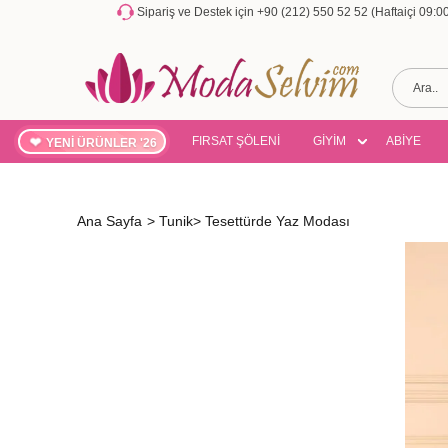
Sipariş ve Destek için +90 (212) 550 52 52 (Haftaiçi 09:
FIRSAT ŞÖLENİ
GİYİM
ABİYE
YENİ ÜRÜNLER '26
Ana Sayfa
>
Tunik
>
Tesettürde Yaz Modası