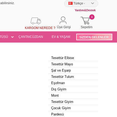
bilirsiniz.
Türkçe
-
Yardım&Destek
0
Üye Girişi
Sepetim
KARGOM NEREDE ?
TÜSÜ
ÇANTA/CÜZDAN
EV & YAŞAM
SİZDEN GELENLER
Tesettür Elbise
Tesettür Mayo
Şal ve Eşarp
Tesettür Tulum
Eşofman
Dış Giyim
Mont
Tesettür Giyim
Çocuk Giyim
Pardesü