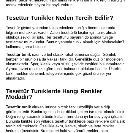
almayı tercih etmektedir. Tabi hangi renklerin daha sık tercih edildiğini
merak edenlerin sayısı bir hayli çoktur.
Tesettür Tunikler Neden Tercih Edilir?
Tesettür giyimi yakından takip edenlerin tuniğin önemi hakkında
bilgileri muhakkak vardır. Zaten tesettürlü kişiler için tunik almak
oldukça zevkli bir iştir. Her tesettürlü bayanın dolabında tuniğe
rastlamak mümkündür. Bunun yanında tunik almak için Modaselvim'i
kullanma şansı bulunur.
Tesettür tunik
uzun ve bol olarak rahat etmenizi sağlar. Gömlek
benzeri bir ürün olsa da yakası farklıdır. Genellikle düz bir modelden
oluşmaktadır. Spor, klasik veya süslü şekilde çeşitleri bulunmaktadır.
Ayrıca favori renginize göre tunik bulmanız oldukça basittir. Üstelik
farklı renkleri denemek isteyenler içinde çok güzel ürünler yer
almaktadır.
Tesettür Tuniklerde Hangi Renkler
Modadır?
Tesettür tunik
alırken üründe birçok farklı özelliğin yer aldığı
görülmektedir. Bunlar içerisinde ilk dikkat çeken ise renk olarak bilinir.
Doğru rengi seçmek ürünün kullanımını daha iyi bir seviyeye çıkarır.
Bununla birlikte son yıllarda tesettür tuniklerde bazı renklere daha sık
tercih edilmektedir. Özellikle ekru, kahve, siyah ve latte renkler
herkesin favorisidir. Bu renkleri haki ve zümrüt renkler takip