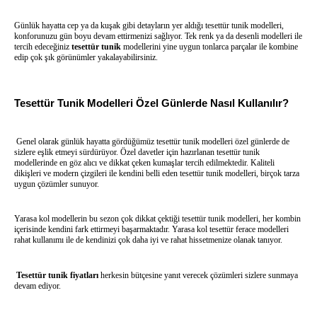
Günlük hayatta cep ya da kuşak gibi detayların yer aldığı tesettür tunik modelleri,
konforunuzu gün boyu devam ettirmenizi sağlıyor. Tek renk ya da desenli modelleri ile
tercih edeceğiniz
tesettür tunik
modellerini yine uygun tonlarca parçalar ile kombine
edip çok şık görünümler yakalayabilirsiniz.
Tesettür Tunik Modelleri Özel Günlerde Nasıl Kullanılır?
Genel olarak günlük hayatta gördüğümüz tesettür tunik modelleri özel günlerde de
sizlere eşlik etmeyi sürdürüyor. Özel davetler için hazırlanan tesettür tunik
modellerinde en göz alıcı ve dikkat çeken kumaşlar tercih edilmektedir. Kaliteli
dikişleri ve modern çizgileri ile kendini belli eden tesettür tunik modelleri, birçok tarza
uygun çözümler sunuyor.
Yarasa kol modellerin bu sezon çok dikkat çektiği tesettür tunik modelleri, her kombin
içerisinde kendini fark ettirmeyi başarmaktadır. Yarasa kol tesettür ferace modelleri
rahat kullanımı ile de kendinizi çok daha iyi ve rahat hissetmenize olanak tanıyor.
Tesettür tunik fiyatları
herkesin bütçesine yanıt verecek çözümleri sizlere sunmaya
devam ediyor.