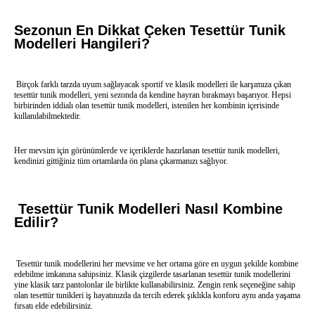
Sezonun En Dikkat Çeken Tesettür Tunik
Modelleri Hangileri?
Birçok farklı tarzda uyum sağlayacak sportif ve klasik modelleri ile karşımıza çıkan
tesettür tunik modelleri, yeni sezonda da kendine hayran bırakmayı başarıyor. Hepsi
birbirinden iddialı olan tesettür tunik modelleri, istenilen her kombinin içerisinde
kullanılabilmektedir.
Her mevsim için görünümlerde ve içeriklerde hazırlanan tesettür tunik modelleri,
kendinizi gittiğiniz tüm ortamlarda ön plana çıkarmanızı sağlıyor.
Tesettür Tunik Modelleri Nasıl Kombine
Edilir?
Tesettür tunik modellerini her mevsime ve her ortama göre en uygun şekilde kombine
edebilme imkanına sahipsiniz. Klasik çizgilerde tasarlanan tesettür tunik modellerini
yine klasik tarz pantolonlar ile birlikte kullanabilirsiniz. Zengin renk seçeneğine sahip
olan tesettür tunikleri iş hayatınızda da tercih ederek şıklıkla konforu aynı anda yaşama
fırsatı elde edebilirsiniz.