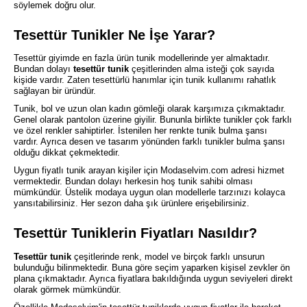
söylemek doğru olur.
Tesettür Tunikler Ne İşe Yarar?
Tesettür giyimde en fazla ürün tunik modellerinde yer almaktadır.
Bundan dolayı
tesettür tunik
çeşitlerinden alma isteği çok sayıda
kişide vardır. Zaten tesettürlü hanımlar için tunik kullanımı rahatlık
sağlayan bir üründür.
Tunik, bol ve uzun olan kadın gömleği olarak karşımıza çıkmaktadır.
Genel olarak pantolon üzerine giyilir. Bununla birlikte tunikler çok farklı
ve özel renkler sahiptirler. İstenilen her renkte tunik bulma şansı
vardır. Ayrıca desen ve tasarım yönünden farklı tunikler bulma şansı
olduğu dikkat çekmektedir.
Uygun fiyatlı tunik arayan kişiler için Modaselvim.com adresi hizmet
vermektedir. Bundan dolayı herkesin hoş tunik sahibi olması
mümkündür. Üstelik modaya uygun olan modellerle tarzınızı kolayca
yansıtabilirsiniz. Her sezon daha şık ürünlere erişebilirsiniz.
Tesettür Tuniklerin Fiyatları Nasıldır?
Tesettür tunik
çeşitlerinde renk, model ve birçok farklı unsurun
bulunduğu bilinmektedir. Buna göre seçim yaparken kişisel zevkler ön
plana çıkmaktadır. Ayrıca fiyatlara bakıldığında uygun seviyeleri direkt
olarak görmek mümkündür.