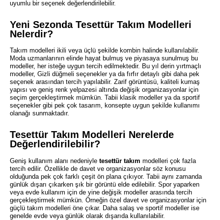
uyumlu bir seçenek değerlendirilebilir.
Yeni Sezonda Tesettür Takım Modelleri
Nelerdir?
Takım modelleri ikili veya üçlü şekilde kombin halinde kullanılabilir.
Moda uzmanlarının elinde hayat bulmuş ve piyasaya sunulmuş bu
modeller, her isteğe uygun tercih edilmektedir. Bu yıl derin yırtmaçlı
modeller, Gizli düğmeli seçenekler ya da fırfır detaylı gibi daha pek
seçenek arasından tercih yapılabilir. Zarif görüntüsü, kaliteli kumaş
yapısı ve geniş renk yelpazesi altında değişik organizasyonlar için
seçim gerçekleştirmek mümkün. Tabii klasik modeller ya da sportif
seçenekler gibi pek çok tasarım, konsepte uygun şekilde kullanımı
olanağı sunmaktadır.
Tesettür Takım Modelleri Nerelerde
Değerlendirilebilir?
Geniş kullanım alanı nedeniyle
tesettür takım
modelleri çok fazla
tercih edilir. Özellikle de davet ve organizasyonlar söz konusu
olduğunda pek çok farklı çeşit ön plana çıkıyor. Tabii aynı zamanda
günlük dışarı çıkarken şık bir görüntü elde edilebilir. Spor yaparken
veya evde kullanım için de yine değişik modeller arasında tercih
gerçekleştirmek mümkün. Örneğin özel davet ve organizasyonlar için
güçlü takım modelleri öne çıkar. Daha salaş ve sportif modeller ise
genelde evde veya günlük olarak dışarıda kullanılabilir.