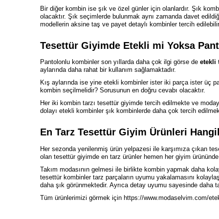
Bir diğer kombin ise şık ve özel günler için olanlardır. Şık k
olacaktır. Şık seçimlerde bulunmak aynı zamanda davet edildiği
modellerin aksine taş ve payet detaylı kombinler tercih edilebilir
Tesettür Giyimde Etekli mi Yoksa Pan
Pantolonlu kombinler son yıllarda daha çok ilgi görse de
etekli
aylarında daha rahat bir kullanım sağlamaktadır.
Kış aylarında ise yine etekli kombinler ister iki parça ister üç p
kombin seçilmelidir? Sorusunun en doğru cevabı olacaktır.
Her iki kombin tarzı tesettür giyimde tercih edilmekte ve mod
dolayı etekli kombinler şık kombinlerde daha çok tercih edilmek
En Tarz Tesettür Giyim Ürünleri Hangil
Her sezonda yenilenmiş ürün yelpazesi ile karşımıza çıkan teset
olan tesettür giyimde en tarz ürünler hemen her giyim ürününde
Takım modasının gelmesi ile birlikte kombin yapmak daha kolay
tesettür kombinler tarz parçaların uyumu yakalamasını kolaylaştır
daha şık görünmektedir. Ayrıca detay uyumu sayesinde daha tarz h
Tüm ürünlerimizi görmek için
https://www.modaselvim.com/etek