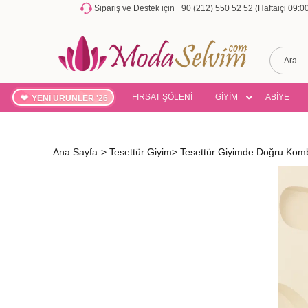
Sipariş ve Destek için +90 (212) 550 52 52 (Haftaiçi 09:
FIRSAT ŞÖLENİ
GİYİM
ABİYE
YENİ ÜRÜNLER '26
Ana Sayfa
>
Tesettür Giyim
>
Tesettür Giyimde Doğru Kombi