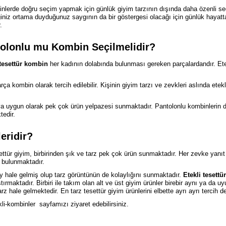
ombinlerde doğru seçim yapmak için günlük giyim tarzının dışında daha özenli 
niz ortama duyduğunuz saygının da bir göstergesi olacağı için günlük hayatta
.
tolonlu mu Kombin Seçilmelidir?
 tesettür kombin
her kadının dolabında bulunması gereken parçalardandır. Etek
arça kombin olarak tercih edilebilir. Kişinin giyim tarzı ve zevkleri aslında et
aya uygun olarak pek çok ürün yelpazesi sunmaktadır. Pantolonlu kombinlerin
tedir.
eridir?
tür giyim, birbirinden şık ve tarz pek çok ürün sunmaktadır. Her zevke yanıt v
 bulunmaktadır.
 hale gelmiş olup tarz görüntünün de kolaylığını sunmaktadır.
Etekli tesett
maktadır. Birbiri ile takım olan alt ve üst giyim ürünler birebir aynı ya da uyu
ale gelmektedir. En tarz tesettür giyim ürünlerini elbette ayrı ayrı tercih de 
li-kombinler
sayfamızı ziyaret edebilirsiniz.