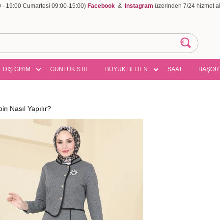
00 - 19:00 Cumartesi 09:00-15:00)
Facebook
&
Instagram
üzerinden 7/24 hizmet ala
DIŞ GİYİM
GÜNLÜK STİL
BÜYÜK BEDEN
SAAT
BAŞÖR
n Nasıl Yapılır?