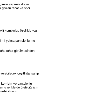
seçimler yapmak doğru
 giyilen rahat ve spor
li kombinler, özellikle yaz
ekli mi yoksa pantolonlu mu
 daha rahat görülmesinden
erebilecek çeşitliliğe sahip
ür kombin
ve pantolonlu
mlu renklerde üretildiği için
edebilirsiniz.