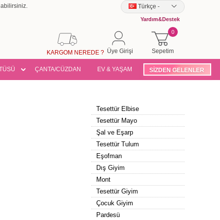
bilirsiniz.
Türkçe
-
Yardım&Destek
0
Üye Girişi
Sepetim
KARGOM NEREDE ?
TÜSÜ
ÇANTA/CÜZDAN
EV & YAŞAM
SİZDEN GELENLER
Tesettür Elbise
Tesettür Mayo
Şal ve Eşarp
Tesettür Tulum
Eşofman
Dış Giyim
Mont
Tesettür Giyim
Çocuk Giyim
Pardesü