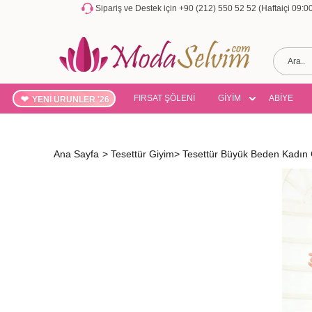
Sipariş ve Destek için +90 (212) 550 52 52 (Haftaiçi 09:
FIRSAT ŞÖLENİ
GİYİM
ABİYE
YENİ ÜRÜNLER '26
Ana Sayfa
>
Tesettür Giyim
>
Tesettür Büyük Beden Kadın G