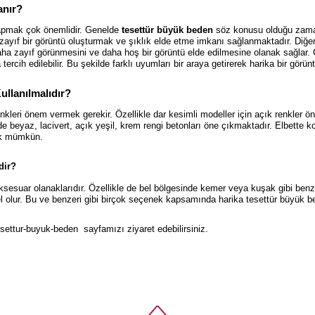
anır?
yapmak çok önemlidir. Genelde
tesettür büyük beden
söz konusu olduğu zaman
zayıf bir görüntü oluşturmak ve şıklık elde etme imkanı sağlanmaktadır. Diğ
a zayıf görünmesini ve daha hoş bir görüntü elde edilmesine olanak sağlar. Gi
rcih edilebilir. Bu şekilde farklı uyumları bir araya getirerek harika bir gö
llanılmalıdır?
nkleri önem vermek gerekir. Özellikle dar kesimli modeller için açık renkler ön
de beyaz, lacivert, açık yeşil, krem rengi betonları öne çıkmaktadır. Elbette koyu
ek mümkün.
dir?
ksesuar olanaklarıdır. Özellikle de bel bölgesinde kemer veya kuşak gibi benz
gel olur. Bu ve benzeri gibi birçok seçenek kapsamında harika tesettür büyük b
settur-buyuk-beden
sayfamızı ziyaret edebilirsiniz.