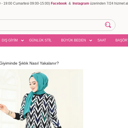
00 - 19:00 Cumartesi 09:00-15:00)
Facebook
&
Instagram
üzerinden 7/24 hizmet ala
DIŞ GİYİM
GÜNLÜK STİL
BÜYÜK BEDEN
SAAT
BAŞÖR
iyiminde Şıklık Nasıl Yakalanır?