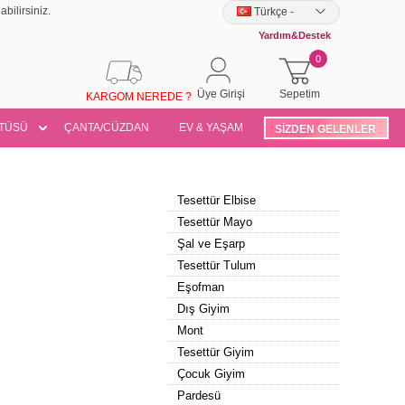
bilirsiniz.
Türkçe
-
Yardım&Destek
0
Üye Girişi
Sepetim
KARGOM NEREDE ?
TÜSÜ
ÇANTA/CÜZDAN
EV & YAŞAM
SİZDEN GELENLER
Tesettür Elbise
Tesettür Mayo
Şal ve Eşarp
Tesettür Tulum
Eşofman
Dış Giyim
Mont
Tesettür Giyim
Çocuk Giyim
Pardesü