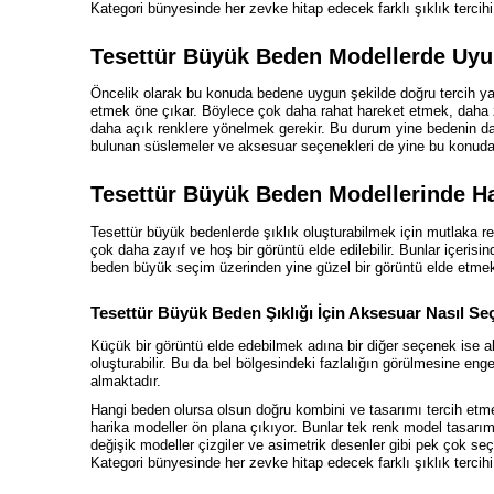
Kategori bünyesinde her zevke hitap edecek farklı şıklık terci
Tesettür Büyük Beden Modellerde Uyu
Öncelik olarak bu konuda bedene uygun şekilde doğru tercih 
etmek öne çıkar. Böylece çok daha rahat hareket etmek, daha 
daha açık renklere yönelmek gerekir. Bu durum yine bedenin dah
bulunan süslemeler ve aksesuar seçenekleri de yine bu konuda te
Tesettür Büyük Beden Modellerinde Ha
Tesettür büyük bedenlerde şıklık oluşturabilmek için mutlaka re
çok daha zayıf ve hoş bir görüntü elde edilebilir. Bunlar içerisin
beden büyük seçim üzerinden yine güzel bir görüntü elde etm
Tesettür Büyük Beden Şıklığı İçin Aksesuar Nasıl Seç
Küçük bir görüntü elde edebilmek adına bir diğer seçenek ise a
oluşturabilir. Bu da bel bölgesindeki fazlalığın görülmesine en
almaktadır.
Hangi beden olursa olsun doğru kombini ve tasarımı tercih etmek
harika modeller ön plana çıkıyor. Bunlar tek renk model tasarım
değişik modeller çizgiler ve asimetrik desenler gibi pek çok seç
Kategori bünyesinde her zevke hitap edecek farklı şıklık terci