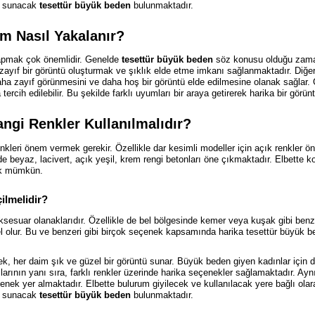
hi sunacak
tesettür büyük beden
bulunmaktadır.
m Nasıl Yakalanır?
yapmak çok önemlidir. Genelde
tesettür büyük beden
söz konusu olduğu zaman
zayıf bir görüntü oluşturmak ve şıklık elde etme imkanı sağlanmaktadır. Diğ
a zayıf görünmesini ve daha hoş bir görüntü elde edilmesine olanak sağlar. Gi
rcih edilebilir. Bu şekilde farklı uyumları bir araya getirerek harika bir gö
ngi Renkler Kullanılmalıdır?
nkleri önem vermek gerekir. Özellikle dar kesimli modeller için açık renkler ön
de beyaz, lacivert, açık yeşil, krem rengi betonları öne çıkmaktadır. Elbette koyu
ek mümkün.
ilmelidir?
ksesuar olanaklarıdır. Özellikle de bel bölgesinde kemer veya kuşak gibi benz
gel olur. Bu ve benzeri gibi birçok seçenek kapsamında harika tesettür büyük b
, her daim şık ve güzel bir görüntü sunar. Büyük beden giyen kadınlar için de
larının yanı sıra, farklı renkler üzerinde harika seçenekler sağlamaktadır. Ay
enek yer almaktadır. Elbette bulurum giyilecek ve kullanılacak yere bağlı olara
hi sunacak
tesettür büyük beden
bulunmaktadır.