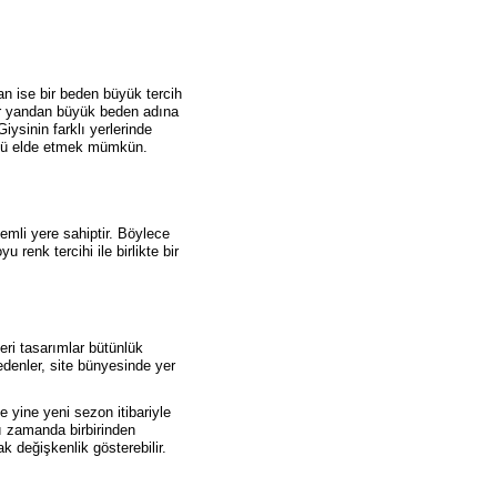
 ise bir beden büyük tercih
er yandan büyük beden adına
ysinin farklı yerlerinde
rüntü elde etmek mümkün.
emli yere sahiptir. Böylece
 renk tercihi ile birlikte bir
eri tasarımlar bütünlük
edenler, site bünyesinde yer
 yine yeni sezon itibariyle
nı zamanda birbirinden
k değişkenlik gösterebilir.