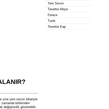
Yeni Sezon
Tesettür Abiye
Ferace
Tunik
Tesettür Kap
ALANIR?
 yine yeni sezon itibariyle
nı zamanda birbirinden
k değişkenlik gösterebilir.