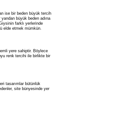
 ise bir beden büyük tercih
er yandan büyük beden adına
ysinin farklı yerlerinde
rüntü elde etmek mümkün.
emli yere sahiptir. Böylece
 renk tercihi ile birlikte bir
eri tasarımlar bütünlük
edenler, site bünyesinde yer