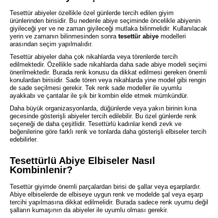
Tesettür abiyeler özellikle özel günlerde tercih edilen giyim
ürünlerinden birisidir. Bu nedenle abiye seçiminde öncelikle abiyenin
giyileceği yer ve ne zaman giyileceği mutlaka bilinmelidir. Kullanılacak
yerin ve zamanın bilinmesinden sonra
tesettür abiye
modelleri
arasından seçim yapılmalıdır.
Tesettür abiyeler daha çok nikahlarda veya törenlerde tercih
edilmektedir. Özellikle sade nikahlarda daha sade abiye modeli seçimi
önerilmektedir. Burada renk konusu da dikkat edilmesi gereken önemli
konulardan birisidir. Sade tören veya nikahlarda yine model gibi rengin
de sade seçilmesi gerekir. Tek renk sade modeller ile uyumlu
ayakkabı ve çantalar ile şık bir kombin elde etmek mümkündür.
Daha büyük organizasyonlarda, düğünlerde veya yakın birinin kına
gecesinde gösterişli abiyeler tercih edilebilir. Bu özel günlerde renk
seçeneği de daha çeşitlidir. Tesettürlü kadınlar kendi zevk ve
beğenilerine göre farklı renk ve tonlarda daha gösterişli elbiseler tercih
edebilirler.
Tesettürlü Abiye Elbiseler Nasıl
Kombinlenir?
Tesettür giyimde önemli parçalardan birisi de şallar veya eşarplardır.
Abiye elbiselerde de elbiseye uygun renk ve modelde şal veya eşarp
tercihi yapılmasına dikkat edilmelidir. Burada sadece renk uyumu değil
şalların kumaşının da abiyeler ile uyumlu olması gerekir.