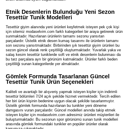
Etnik Desenlerin Bulunduğu Yeni Sezon
Tesettür Tunik Modelleri
Tesettür giyim alanında yeni ürünleri keşfetmek isteyen pek çok kişi
için sitemiz modaselvim.com farklı kategorileri bir araya getirerek ürün
sunmaktadır. Hazırlanan ürünlerin tamamı sezonu yansıtan
parçalardır. Üstelik etnik desen kumaş tasarımı ile ürünlerin tamamı
son sezonu yansıtmaktadır. Birbirinden şık tesettür giyim ürünleri bu
sezon güncel olarak renk çeşitliliği oluşturmaktadır. Yuvarlak yaka ve
salaş kesim tesettür tuniklerde soft ve etnik desenlerin bulunması da
bu tarz parçalara ayrı bir görünüm katmaktadır. Ürünler farklı beden
çeşitliliği sunan kategorilerde yer almaktadır.
Gömlek Formunda Tasarlanan Güncel
Tesettür Tunik Ürün Seçenekleri
Kaliteli ve avantajlı bir alışveriş yapmak isteyen kişiler için indirimli
tesettür bölümleri 7/24 açık şekilde hizmet vermektedir. Tercih edilen
her biri ürün kişinin bedenine uygun olacak şekilde tasarlanmıştır.
Üstelik gömlek formunda hazırlanan bu tunikler yeni döneme
damgasını vuran parçalardır. Güncel modelleri anında takip etmek
isteyen kişiler için modaselvim.com adresimiz ürünleri müşterileri ile
buluşturmaktadır. Bu sezonun spor görünümü sunan tunik modelleri
arasında gömlek formundaki tunikler en popüler ürünler olarak
karşımıza çıkmaktadır.