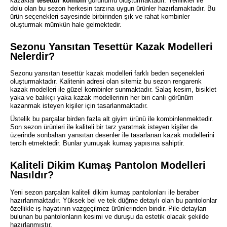
kazaklar
tesettür kombin
görünümü oluşturmaktadır. Yenilikler ile
dolu olan bu sezon herkesin tarzına uygun ürünler hazırlamaktadır. Bu
ürün seçenekleri sayesinde birbirinden şık ve rahat kombinler
oluşturmak mümkün hale gelmektedir.
Sezonu Yansıtan Tesettür Kazak Modelleri
Nelerdir?
Sezonu yansıtan tesettür kazak modelleri farklı beden seçenekleri
oluşturmaktadır. Kalitenin adresi olan sitemiz bu sezon rengarenk
kazak modelleri ile güzel kombinler sunmaktadır. Salaş kesim, bisiklet
yaka ve balıkçı yaka kazak modellerinin her biri canlı görünüm
kazanmak isteyen kişiler için tasarlanmaktadır.
Üstelik bu parçalar birden fazla alt giyim ürünü ile kombinlenmektedir.
Son sezon ürünleri ile kaliteli bir tarz yaratmak isteyen kişiler de
üzerinde sonbaharı yansıtan desenler ile tasarlanan kazak modellerini
tercih etmektedir. Bunlar yumuşak kumaş yapısına sahiptir.
Kaliteli Dikim Kumaş Pantolon Modelleri
Nasıldır?
Yeni sezon parçaları kaliteli dikim kumaş pantolonları ile beraber
hazırlanmaktadır. Yüksek bel ve tek düğme detaylı olan bu pantolonlar
özellikle iş hayatının vazgeçilmez ürünlerinden biridir. Pile detayları
bulunan bu pantolonların kesimi ve duruşu da estetik olacak şekilde
hazırlanmıştır.