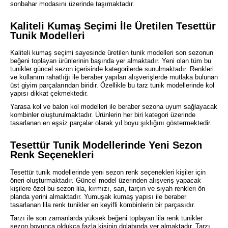
sonbahar modasını üzerinde taşımaktadır.
Kaliteli Kumaş Seçimi İle Üretilen Tesettür
Tunik Modelleri
Kaliteli kumaş seçimi sayesinde üretilen tunik modelleri son sezonun
beğeni toplayan ürünlerinin başında yer almaktadır. Yeni olan tüm bu
tunikler güncel sezon içerisinde kategorilerde sunulmaktadır. Renkleri
ve kullanım rahatlığı ile beraber yapılan alışverişlerde mutlaka bulunan
üst giyim parçalarından biridir. Özellikle bu tarz tunik modellerinde kol
yapısı dikkat çekmektedir.
Yarasa kol ve balon kol modelleri ile beraber sezona uyum sağlayacak
kombinler oluşturulmaktadır. Ürünlerin her biri kategori üzerinde
tasarlanan en eşsiz parçalar olarak yıl boyu şıklığını göstermektedir.
Tesettür Tunik Modellerinde Yeni Sezon
Renk Seçenekleri
Tesettür tunik modellerinde yeni sezon renk seçenekleri kişiler için
öneri oluşturmaktadır. Güncel model üzerinden alışveriş yapacak
kişilere özel bu sezon lila, kırmızı, sarı, tarçın ve siyah renkleri ön
planda yerini almaktadır. Yumuşak kumaş yapısı ile beraber
tasarlanan lila renk tunikler en keyifli kombinlerin bir parçasıdır.
Tarzı ile son zamanlarda yüksek beğeni toplayan lila renk tunikler
sezon boyunca oldukça fazla kişinin dolabında yer almaktadır. Tarzı