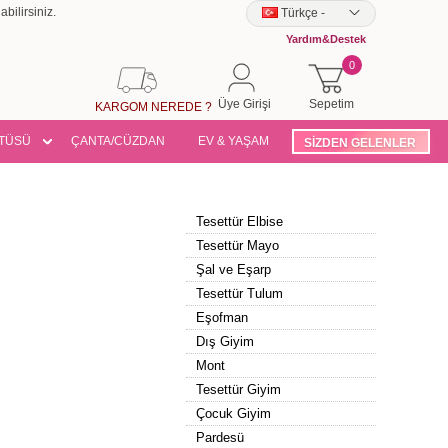
bilirsiniz.
Türkçe
-
Yardım&Destek
0
Üye Girişi
Sepetim
KARGOM NEREDE ?
TÜSÜ
ÇANTA/CÜZDAN
EV & YAŞAM
SİZDEN GELENLER
Tesettür Elbise
Tesettür Mayo
Şal ve Eşarp
Tesettür Tulum
Eşofman
Dış Giyim
Mont
Tesettür Giyim
Çocuk Giyim
Pardesü