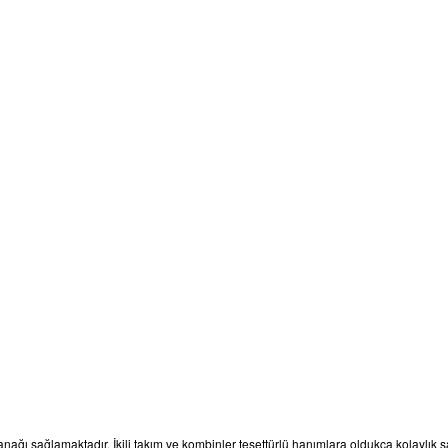
nağı sağlamaktadır. İkili takım ve kombinler tesettürlü hanımlara oldukça kolaylık s