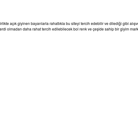
ikte açık giyinen bayanlarla rahatlıkla bu siteyi tercih edebilir ve dilediği gibi alışve
rdi olmadan daha rahat tercih edilebilecek bol renk ve çeşide sahip bir giyim marka