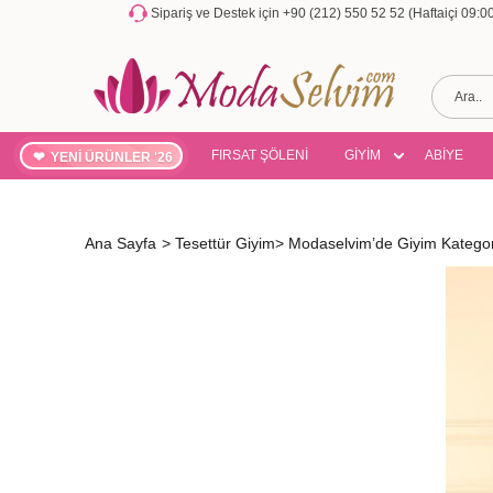
Sipariş ve Destek için +90 (212) 550 52 52 (Haftaiçi 09:
FIRSAT ŞÖLENİ
GİYİM
ABİYE
YENİ ÜRÜNLER '26
Ana Sayfa
>
Tesettür Giyim
>
Modaselvim’de Giyim Kategor