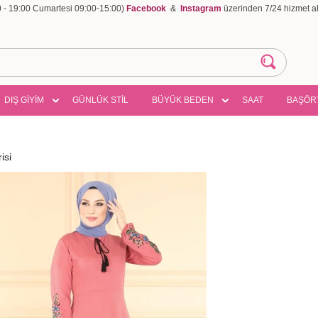
00 - 19:00 Cumartesi 09:00-15:00)
Facebook
&
Instagram
üzerinden 7/24 hizmet ala
DIŞ GİYİM
GÜNLÜK STİL
BÜYÜK BEDEN
SAAT
BAŞÖR
isi