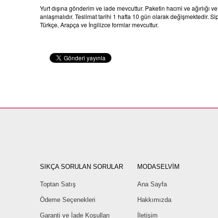
Yurt dışına gönderim ve iade mevcuttur. Paketin hacmi ve ağırlığı v
anlaşmalıdır. Teslimat tarihi 1 hafta 10 gün olarak değişmektedir. Sip
Türkçe, Arapça ve İngilizce formlar mevcuttur.
SIKÇA SORULAN SORULAR
MODASELVİM
Toptan Satış
Ana Sayfa
Ödeme Seçenekleri
Hakkımızda
Garanti ve İade Koşulları
İletişim