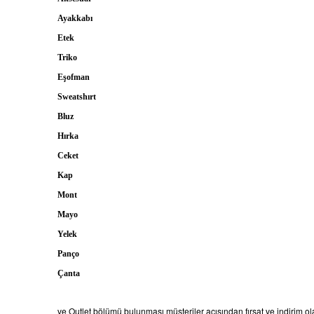
Ayakkabı
Etek
Triko
Eşofman
Sweatshırt
Bluz
Hırka
Ceket
Kap
Mont
Mayo
Yelek
Panço
Çanta
ve Outlet bölümü bulunması müşteriler açısından fırsat ve indirim ola