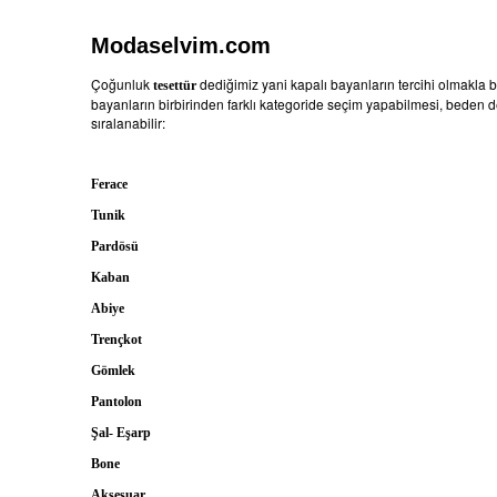
Modaselvim.com
Çoğunluk
dediğimiz yani kapalı bayanların tercihi olmakla birl
tesettür
bayanların birbirinden farklı kategoride seçim yapabilmesi, beden de
sıralanabilir:
Ferace
Tunik
Pardösü
Kaban
Abiye
Trençkot
Gömlek
Pantolon
Şal- Eşarp
Bone
Aksesuar