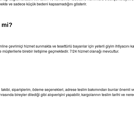
ekte ve sadece küçük bedeni kapsamadığını gösterir.
 mi?
line çevrimiçi hizmet sunmakta ve tesettürlü bayanlar için yeterli giyim ihtiyacını k
 müşterilerle birebir iletişime geçmektedir. 7/24 hizmet olanağı mevcuttur.
 takibi, siparişlerim, ödeme seçenekleri, adrese teslim bakımından bunlar önemli ve 
rasında bireyler dilediği gibi alışverişini yapabilir, kargolarının teslim tarihi ve ner