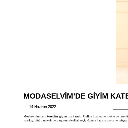
MODASELVIM’DE GIYIM KAT
14 Haziran 2022
tesettür
Modaselvim.com
giyim markasıdır. Online hizmet vermekte ve tesettü
yaz-kış, bütün mevsimlere uygun giysileri seçip özenle hazırlamakta ve müşteri