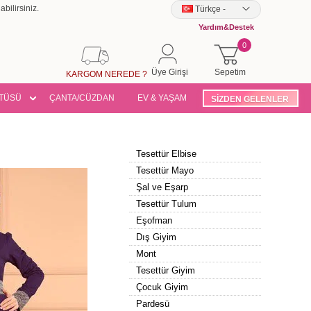
bilirsiniz.
Türkçe
-
Yardım&Destek
0
Üye Girişi
Sepetim
KARGOM NEREDE ?
TÜSÜ
ÇANTA/CÜZDAN
EV & YAŞAM
SİZDEN GELENLER
Tesettür Elbise
Tesettür Mayo
Şal ve Eşarp
Tesettür Tulum
Eşofman
Dış Giyim
Mont
Tesettür Giyim
Çocuk Giyim
Pardesü