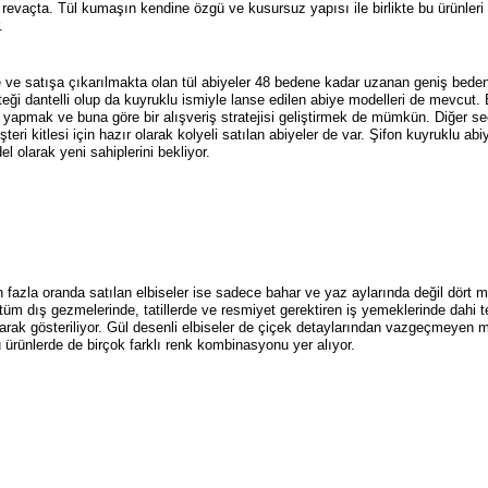
a revaçta. Tül kumaşın kendine özgü ve kusursuz yapısı ile birlikte bu ürünleri
.
ve satışa çıkarılmakta olan tül abiyeler 48 bedene kadar uzanan geniş beden se
eği dantelli olup da kuyruklu ismiyle lanse edilen abiye modelleri de mevcut.
ih yapmak ve buna göre bir alışveriş stratejisi geliştirmek de mümkün. Diğer s
i kitlesi için hazır olarak kolyeli satılan abiyeler de var. Şifon kuyruklu abiyel
el olarak yeni sahiplerini bekliyor.
 fazla oranda satılan elbiseler ise sadece bahar ve yaz aylarında değil dört m
l tüm dış gezmelerinde, tatillerde ve resmiyet gerektiren iş yemeklerinde dahi t
larak gösteriliyor. Gül desenli elbiseler de çiçek detaylarından vazgeçmeyen müş
 ürünlerde de birçok farklı renk kombinasyonu yer alıyor.