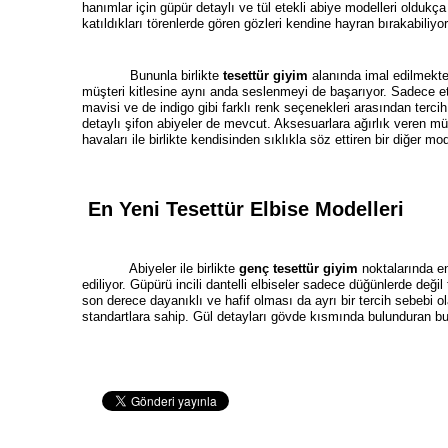
hanımlar için güpür detaylı ve tül etekli abiye modelleri oldukç
katıldıkları törenlerde gören gözleri kendine hayran bırakabiliyor
Bununla birlikte
tesettür giyim
alanında imal edilmekte 
müşteri kitlesine aynı anda seslenmeyi de başarıyor. Sadece et
mavisi ve de indigo gibi farklı renk seçenekleri arasından terc
detaylı şifon abiyeler de mevcut. Aksesuarlara ağırlık veren müşter
havaları ile birlikte kendisinden sıklıkla söz ettiren bir diğer mod
En Yeni Tesettür Elbise Modelleri
Abiyeler ile birlikte
genç tesettür giyim
noktalarında en
ediliyor. Güpürü incili dantelli elbiseler sadece düğünlerde deği
son derece dayanıklı ve hafif olması da ayrı bir tercih sebebi o
standartlara sahip. Gül detayları gövde kısmında bulunduran bu