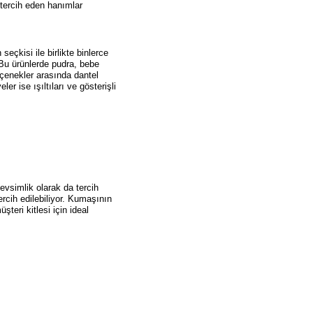
 tercih eden hanımlar
çkisi ile birlikte binlerce
 Bu ürünlerde pudra, bebe
eçenekler arasında dantel
er ise ışıltıları ve gösterişli
evsimlik olarak da tercih
ercih edilebiliyor. Kumaşının
teri kitlesi için ideal