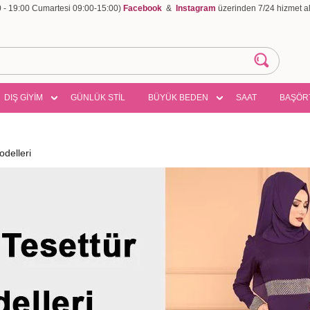
00 - 19:00 Cumartesi 09:00-15:00)
Facebook
&
Instagram
üzerinden 7/24 hizmet ala
DIŞ GİYİM
GÜNLÜK STİL
BÜYÜK BEDEN
SAAT
BAŞÖR
delleri