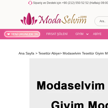
Sipariş ve Destek için +90 (212) 550 52 52 (Haftaiçi 09:
FIRSAT ŞÖLENİ
GİYİM
ABİYE
YENİ ÜRÜNLER '26
Ana Sayfa
>
Tesettür Abiye
>
Modaselvim Tesettür Giyim Mo