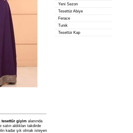
Yeni Sezon
Tesettür Abiye
Ferace
Tunik
Tesettür Kap
a
tesettür giyim
alanında
e satın aldıkları takdirde
elin kadar şık olmak isteyen