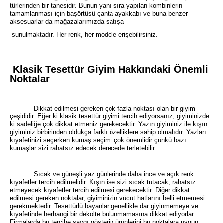
türlerinden bir tanesidir. Bunun yanı sıra yapılan kombinlerin
tamamlanması için başörtüsü çanta ayakkabı ve buna benzer
aksesuarlar da mağazalarımızda satışa
sunulmaktadır. Her renk, her modele erişebilirsiniz.
Klasik Tesettür Giyim Hakkındaki Önemli
Noktalar
Dikkat edilmesi gereken çok fazla noktası olan bir giyim
çeşididir. Eğer ki klasik tesettür giyimi tercih ediyorsanız, giyiminizde
ki sadeliğe çok dikkat etmeniz gerekecektir. Yazın giyiminiz ile kışın
giyiminiz birbirinden oldukça farklı özelliklere sahip olmalıdır. Yazları
kıyafetinizi seçerken kumaş seçimi çok önemlidir çünkü bazı
kumaşlar sizi rahatsız edecek derecede terletebilir.
Sıcak ve güneşli yaz günlerinde daha ince ve açık renk
kıyafetler tercih edilmelidir. Kışın ise sizi sıcak tutacak, rahatsız
etmeyecek kıyafetler tercih edilmesi gerekecektir. Diğer dikkat
edilmesi gereken noktalar, giyiminizin vücut hatlarını belli etmemesi
gerekmektedir. Tesettürlü bayanlar genellikle dar giyinmemeye ve
kıyafetinde herhangi bir dekolte bulunmamasına dikkat ediyorlar.
Firmalarda bu tercihe saygı gösterip ürünlerini bu noktalara uygun