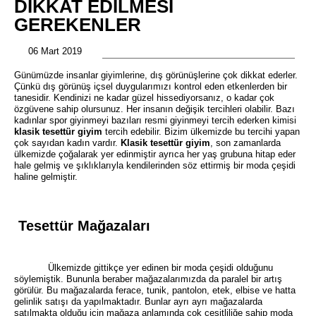
DIKKAT EDILMESI
GEREKENLER
06 Mart 2019
Günümüzde insanlar giyimlerine, dış görünüşlerine çok dikkat ederler.
Çünkü dış görünüş içsel duygularımızı kontrol eden etkenlerden bir
tanesidir. Kendinizi ne kadar güzel hissediyorsanız, o kadar çok
özgüvene sahip olursunuz. Her insanın değişik tercihleri olabilir. Bazı
kadınlar spor giyinmeyi bazıları resmi giyinmeyi tercih ederken kimisi
klasik tesettür giyim
tercih edebilir. Bizim ülkemizde bu tercihi yapan
çok sayıdan kadın vardır.
Klasik tesettür giyim
, son zamanlarda
ülkemizde çoğalarak yer edinmiştir ayrıca her yaş grubuna hitap eder
hale gelmiş ve şıklıklarıyla kendilerinden söz ettirmiş bir moda çeşidi
haline gelmiştir.
Tesettür Mağazaları
Ülkemizde gittikçe yer edinen bir moda çeşidi olduğunu
söylemiştik. Bununla beraber mağazalarımızda da paralel bir artış
görülür. Bu mağazalarda ferace, tunik, pantolon, etek, elbise ve hatta
gelinlik satışı da yapılmaktadır. Bunlar ayrı ayrı mağazalarda
satılmakta olduğu için mağaza anlamında çok çeşitliliğe sahip moda