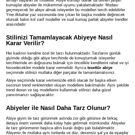
almayı başaran bir modeldir. Abiye kumaşı olarak da bilinen janjan
kumaşlar abiyeler ile mükemmel uyumu yakalamaktadır. Modası
geçmeyecek bir abiye almak isteyenler bu modelleri tercih edebilirler.
Yine ilkbahar yaz sezonunda öne çıkan bir başka modele değinecek
olursak balon kol zarif modeller ve sual kumaş parlak abiyeler trendler
arasındadır.
Stilinizi Tamamlayacak Abiyeye Nasıl
Karar Verilir?
Her kadının kendine özel bir tarzı bulunmaktadır. Tarzlarını günlük
giyimde olduğu gibi abiye tercihinde de konuşturmak isteyenler
tercihlerinde en doğrusunu bulmak için öncelikle kendilerini rahat ve iyi
hissedecekleri modele karar vermelidir. Ayrıca
tesettür abiye
seçiminde stilinizi mutlaka diğer parçalar ile tamamlamalısınız.
Abiye seçiminde karar vermenizde etkili olacak bir başka etken
sezonun trend renklerinden oluşan modellere bakılmalıdır. Aynı şekilde
trend desen ve taş modellerini kullanmak stilinizi daha güzel
yansıtmanızı sağlayacaktır.
Abiyeler ile Nasıl Daha Tarz Olunur?
Abiye giyim ile tarz görünmek aslında zor gibi görünse de birkaç
detaya önem vererek daha kolay hale getirmek mümkündür. Abiyeler
ile tarz görünmenin başlıca altın kuralı doğru şalı bulabilmektir.
Abiyeniz ile mutlaka aynı tonlarda ve düz, desensiz şal ya da eşarplar