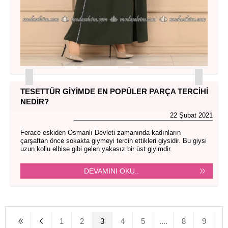
TESETTÜR GIYIMDE EN POPÜLER PARÇA TERCIHI
NEDIR?
22 Şubat 2021
Ferace eskiden Osmanlı Devleti zamanında kadınların
çarşaftan önce sokakta giymeyi tercih ettikleri giysidir. Bu giysi
uzun kollu elbise gibi gelen yakasız bir üst giyimdir.
DEVAMINI OKU..
1
2
3
4
5
....
8
9