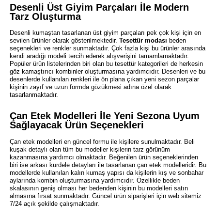
Desenli Üst Giyim Parçaları İle Modern
Tarz Oluşturma
Desenli kumaştan tasarlanan üst giyim parçaları pek çok kişi için en
sevilen ürünler olarak gösterilmektedir.
Tesettür modası
beden
seçenekleri ve renkler sunmaktadır. Çok fazla kişi bu ürünler arasında
kendi aradığı modeli tercih ederek alışverişini tamamlamaktadır.
Popüler ürün listelerinden biri olan bu tesettür kategorileri de herkesin
göz kamaştırıcı kombinler oluşturmasına yardımcıdır. Desenleri ve bu
desenlerde kullanılan renkleri ile ön plana çıkan yeni sezon parçalar
kişinin zayıf ve uzun formda gözükmesi adına özel olarak
tasarlanmaktadır.
Çan Etek Modelleri İle Yeni Sezona Uyum
Sağlayacak Ürün Seçenekleri
Çan etek modelleri en güncel formu ile kişilere sunulmaktadır. Beli
kuşak detaylı olan tüm bu modeller kişilerin tarz görünüm
kazanmasına yardımcı olmaktadır. Beğenilen ürün seçeneklerinden
biri ise arkası kurdele detayları ile tasarlanan çan etek modelleridir. Bu
modellerde kullanılan kalın kumaş yapısı da kişilerin kış ve sonbahar
aylarında kombin oluşturmasına yardımcıdır. Özellikle beden
skalasının geniş olması her bedenden kişinin bu modelleri satın
almasına fırsat sunmaktadır. Güncel ürün siparişleri için web sitemiz
7/24 açık şekilde çalışmaktadır.