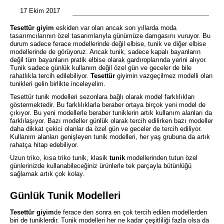
17 Ekim 2017
Tesettür giyim
eskiden var olan ancak son yıllarda moda
tasarımcılarının özel tasarımlarıyla günümüze damgasını vuruyor. Bu
durum sadece ferace modellerinde değil elbise, tunik ve diğer elbise
modellerinde de görüyoruz. Ancak tunik, sadece kapalı bayanların
değil tüm bayanların pratik elbise olarak gardıroplarında yerini alıyor.
Tunik sadece günlük kullanım değil özel gün ve geceler de bile
rahatlıkla tercih edilebiliyor.
Tesettür
giyimin vazgeçilmez modelli olan
tunikleri gelin birlikte inceleyelim.
Tesettür tunik modelleri sezonlara bağlı olarak model farklılıkları
göstermektedir. Bu farklılıklarla beraber ortaya birçok yeni model de
çıkıyor. Bu yeni modellerle beraber tuniklerin artık kullanım alanları da
farklılaşıyor. Bazı modeller günlük olarak tercih edilirken bazı modeller
daha dikkat çekici olanlar da özel gün ve geceler de tercih ediliyor.
Kullanım alanları genişleyen tunik modelleri, her yaş grubuna da artık
rahatça hitap edebiliyor.
Uzun triko, kısa triko tunik, klasik
tunik
modellerinden tutun özel
günlerinizde kullanabileceğiniz ürünlerle tek parçayla bütünlüğü
sağlamak artık çok kolay.
Günlük Tunik Modelleri
Tesettür giyim
de ferace den sonra en çok tercih edilen modellerden
biri de tuniklerdir. Tunik modelleri her ne kadar çeşitliliği fazla olsa da