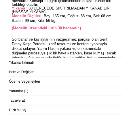
mevcuttur.Konsept fotoğraf çekimlerinden dolayı üründe ton
farklılığı olabilir.
Yıkama :
30 DERECEDE SIKTIRILMADAN YIKANABİLİR.
(HASSAS YIKAMA)
Modelin Ölçüleri:
Boy: 165 cm, Göğüs: 88 cm, Bel: 68 cm,
Basen: 99 cm, Kilo: 56 kg.
(Modelin üzerindeki ürün 38 bedendir.)
Sonbahar ve kış aylarının vazgeçilmez parçası olan Şerit
Detay Kaşe Pardesü, zarif tasarımı ve konforlu yapısıyla
dikkat çekiyor. Yarım Hakim yakası ve ön kısmındaki
düğmeler pardesüye şık bir hava katarken, kaşe kumaşı sıcak
tutarak soğuk havalarda üstün konfor sağlar. Astarı sayesinde
ekstra rahatlık sunan bu pardesü, hassas yıkama ile 30
Yıkama Talimatı
derecede yıkanabilir olması sayesinde bakımı kolaydır. Modern
tesettür giyimin şıklığını yansıtan bu kaban, hem günlük
İade ve Değişim
kullanım hem de özel günler için ideal bir seçimdir.
Ödeme Seçenekleri
KABAN BEDEN ÖLÇÜLERİ
Yorumlar (1)
(CM)
Beden
Göğüs
Bel
Boy
Tavsiye Et
38
94
88
136
Hızlı Mesaj
40
98
92
136
42
102
96
136
44
106
100
136