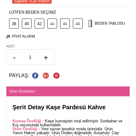
Sepette %28 İndirim
LÜTFEN BEDEN SEÇİNİZ
BEDEN TABLOSU
38
40
42
44
46
48
FIYAT ALARM
ADET:
-
+
PAYLAŞ:
Ürün Özellikleri
Şerit Detay Kaşe Pardesü Kahve
Kumaş Özelliği :
Kaşe kumaştan imal edilmiştir. Sonbahar ve
Kış sezonunda kullanılabilir.
Ürün Özelliği :
Yeni sezon tesettür moda ürünüdür. Ürün
Yarım Hakim yakadır. Ürün Önden düğmelidir. Astarlıdır. Cep