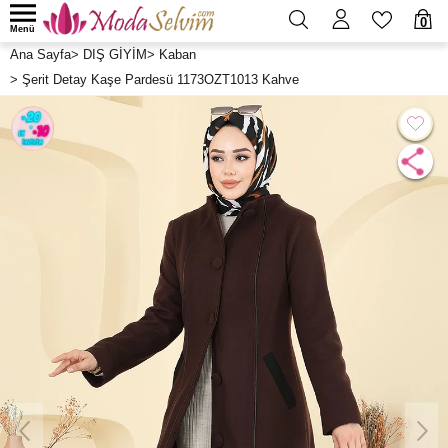
0
Menü
Ana Sayfa
>
DIŞ GİYİM
>
Kaban
>
Şerit Detay Kaşe Pardesü 1173OZT1013 Kahve