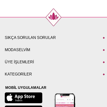
46
110
106
136
48
116
110
136
SIKÇA SORULAN SORULAR
MODASELVİM
ÜYE İŞLEMLERİ
KATEGORİLER
MOBİL UYGULAMALAR