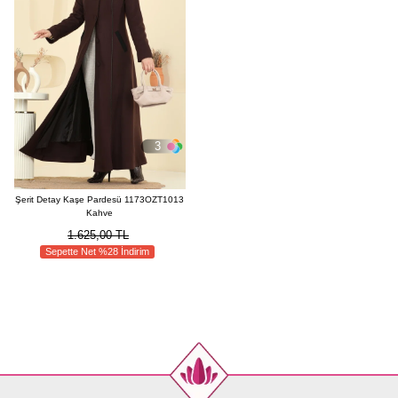
3
Şerit Detay Kaşe Pardesü 1173OZT1013
Kahve
1.625,00 TL
Sepette Net %28 İndirim