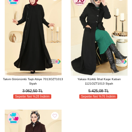
2
10
Takım Görünümlü Taşlı Abiye 7013OZT1013
Yakası Kürklü İthal Kaşe Kaban
Siyah
1121OZT1013 Siyah
3.062,50 TL
5.425,08 TL
Sepette Net %28 İndirim
Sepette Net %76 İndirim