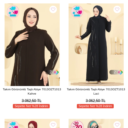
2
2
Takım Görünümlü Taşlı Abiye 7013OZT1013
Takım Görünümlü Taşlı Abiye 7013OZT1013
Kahve
Laci
3.062,50 TL
3.062,50 TL
Sepette Net %28 İndirim
Sepette Net %28 İndirim