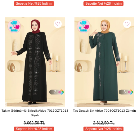
Sepette Net %28 İndirim
Sepette Net %28 İndirim
2
3
Takım Görünümlü Birleşik Abiye 7017OZT1013
Taş Detaylı Şık Abiye 7008OZT1013 Zümrüt
Siyah
3.062,50 TL
2.812,50 TL
Sepette Net %28 İndirim
Sepette Net %28 İndirim