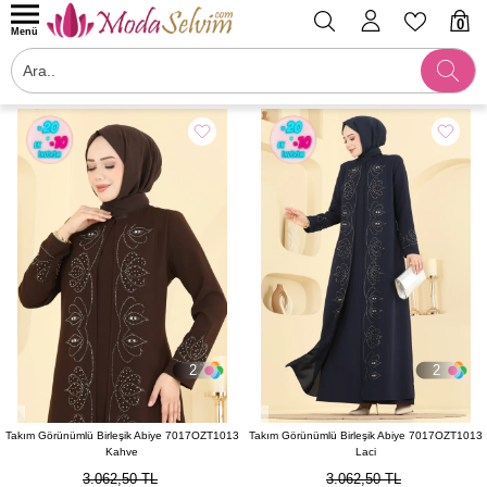
0
Menü
Filtrele
2
2
Takım Görünümlü Birleşik Abiye 7017OZT1013
Takım Görünümlü Birleşik Abiye 7017OZT1013
Kahve
Laci
3.062,50 TL
3.062,50 TL