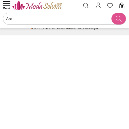
0
Menü
Sepetinizde Ürün Bulunmamaktadır
T
-Soft
E-Ticaret
Sistemleriyle Hazırlanmıştır.