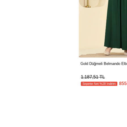
Gold Düğmeli Belmando El
1.187,51 TL
855
Sepette Net %28 İndirim