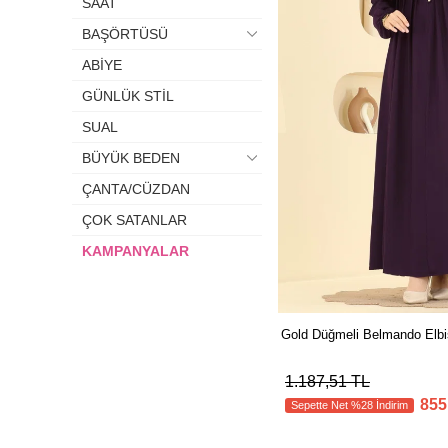
SAAT
BAŞÖRTÜSÜ
ABİYE
GÜNLÜK STİL
SUAL
BÜYÜK BEDEN
ÇANTA/CÜZDAN
ÇOK SATANLAR
KAMPANYALAR
Gold Düğmeli Belmando El
1.187,51 TL
855
Sepette Net %28 İndirim