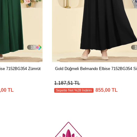
10
1
bise 7152BG354 Zümrüt
Gold Düğmeli Belmando Elbise 7152BG354 S
1.187,51 TL
,00 TL
855,00 TL
Sepette Net %28 İndirim