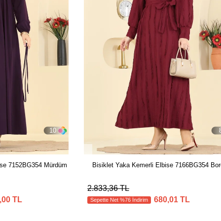
10
bise 7152BG354 Mürdüm
Bisiklet Yaka Kemerli Elbise 7166BG354 Bo
2.833,36 TL
,00 TL
680,01 TL
Sepette Net %76 İndirim