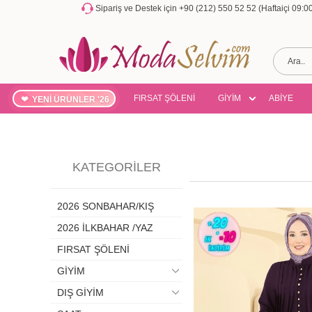
Sipariş ve Destek için +90 (212) 550 52 52 (Haftaiçi 09:
FIRSAT ŞÖLENİ
GİYİM
ABİYE
YENİ ÜRÜNLER '26
KATEGORILER
2026 SONBAHAR/KIŞ
2026 İLKBAHAR /YAZ
FIRSAT ŞÖLENİ
GİYİM
DIŞ GİYİM