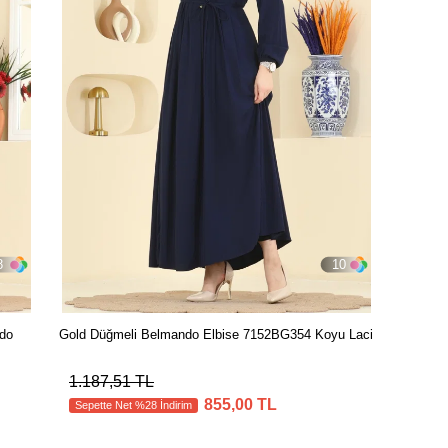
8
10
rdo
Gold Düğmeli Belmando Elbise 7152BG354 Koyu Laci
1.187,51 TL
855,00 TL
Sepette Net %28 İndirim