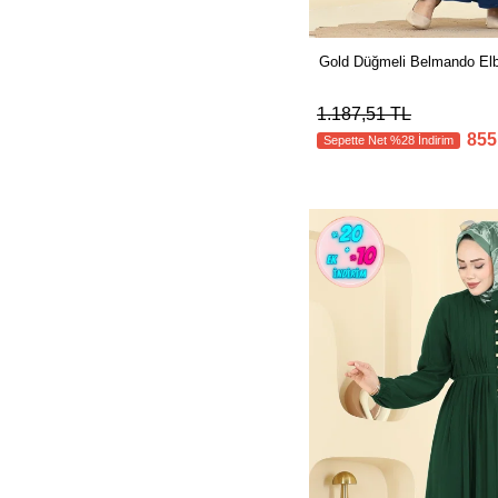
Gold Düğmeli Belmando El
1.187,51 TL
855
Sepette Net %28 İndirim