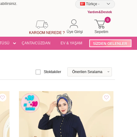
bilirsiniz.
Türkçe
-
Yardım&Destek
0
Üye Girişi
Sepetim
KARGOM NEREDE ?
TÜSÜ
ÇANTA/CÜZDAN
EV & YAŞAM
SİZDEN GELENLER
Stoktakiler