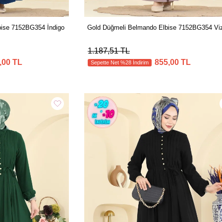
bise 7152BG354 İndigo
Gold Düğmeli Belmando Elbise 7152BG354 Vi
1.187,51 TL
,00 TL
855,00 TL
Sepette Net %28 İndirim