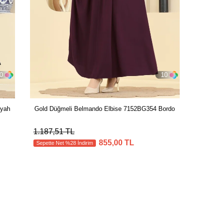
0
10
iyah
Gold Düğmeli Belmando Elbise 7152BG354 Bordo
1.187,51 TL
855,00 TL
Sepette Net %28 İndirim