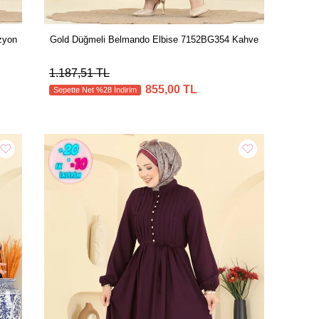
zyon
Gold Düğmeli Belmando Elbise 7152BG354 Kahve
1.187,51 TL
855,00 TL
Sepette Net %28 İndirim