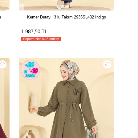
h
Kemer Detaylı 3 lü Takım 2935SL432 İndigo
1.987,50 TL
Sepette Net %28 İndirim