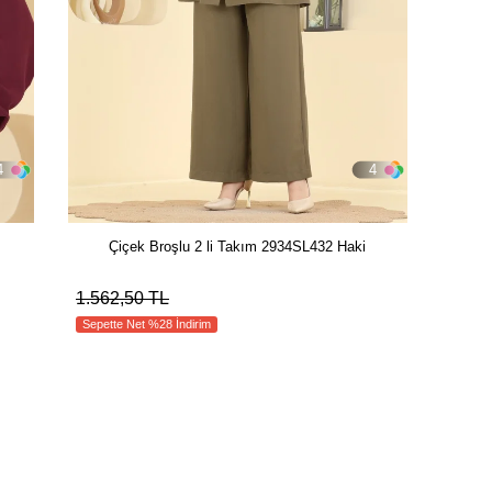
4
4
Çiçek Broşlu 2 li Takım 2934SL432 Haki
1.562,50 TL
Sepette Net %28 İndirim