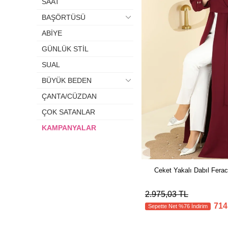
SAAT
BAŞÖRTÜSÜ
ABİYE
GÜNLÜK STİL
SUAL
BÜYÜK BEDEN
ÇANTA/CÜZDAN
ÇOK SATANLAR
KAMPANYALAR
Ceket Yakalı Dabıl Fera
2.975,03 TL
714
Sepette Net %76 İndirim