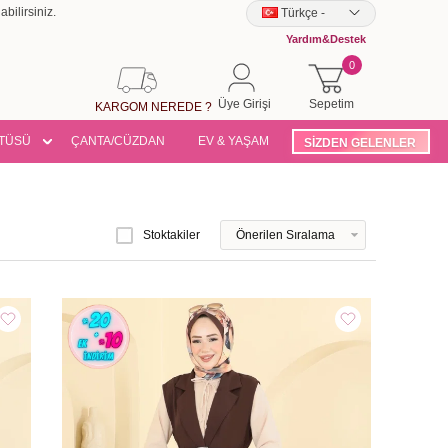
bilirsiniz.
Türkçe
-
Yardım&Destek
0
Üye Girişi
Sepetim
KARGOM NEREDE ?
TÜSÜ
ÇANTA/CÜZDAN
EV & YAŞAM
SİZDEN GELENLER
Stoktakiler