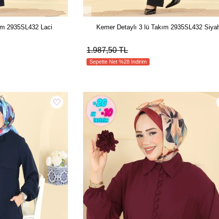
ım 2935SL432 Laci
Kemer Detaylı 3 lü Takım 2935SL432 Siya
1.987,50 TL
Sepette Net %28 İndirim