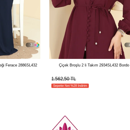
3
eği Ferace 2886SL432
Çiçek Broşlu 2 li Takım 2934SL432 Bordo
1.562,50 TL
Sepette Net %28 İndirim