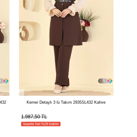
3
5
L432
Kemer Detaylı 3 lü Takım 2935SL432 Kahve
1.987,50 TL
Sepette Net %28 İndirim