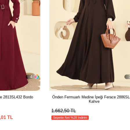
4
ce 2813SL432 Bordo
Önden Fermuarlı Medine İpeği Ferace 2886S
Kahve
1.662,50 TL
,01 TL
Sepette Net %28 İndirim