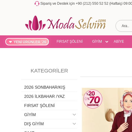
Sipariş ve Destek için +90 (212) 550 52 52 (Haftaiçi 09:
FIRSAT ŞÖLENİ
GİYİM
ABİYE
YENİ ÜRÜNLER '26
KATEGORILER
2026 SONBAHAR/KIŞ
2026 İLKBAHAR /YAZ
FIRSAT ŞÖLENİ
GİYİM
DIŞ GİYİM