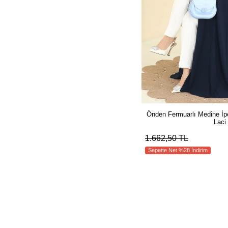
Önden Fermuarlı Medine İp
Laci
1.662,50 TL
Sepette Net %28 İndirim