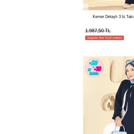
Kemer Detaylı 3 lü Tak
1.987,50 TL
Sepette Net %28 İndirim