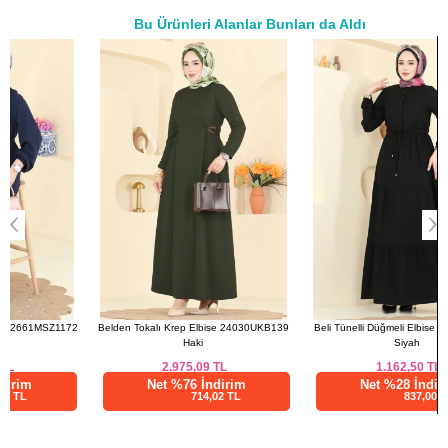
Bu Ürünleri Alanlar Bunları da Aldı
44
108
92
136
a>
46
110
96
136
48
2
Belden Tokalı Krep Elbise 24030UKB139
Beli Tünelli Düğmeli Elbise 3083KTR750
Haki
Siyah
2.975,09
TL
1.162,50
TL
Net %76 İndirim
Net %28 İndirim
714,02 TL
837,00 TL