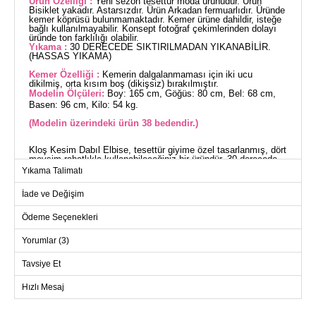
Ürün Özelliği :
Yeni sezon tesettür moda ürünüdür. Ürün
Bisiklet yakadır. Astarsızdır. Ürün Arkadan fermuarlıdır. Üründe
kemer köprüsü bulunmamaktadır. Kemer ürüne dahildir, isteğe
bağlı kullanılmayabilir. Konsept fotoğraf çekimlerinden dolayı
üründe ton farklılığı olabilir.
Yıkama :
30 DERECEDE SIKTIRILMADAN YIKANABİLİR.
(HASSAS YIKAMA)
Kemer Özelliği :
Kemerin dalgalanmaması için iki ucu
dikilmiş, orta kısım boş (dikişsiz) bırakılmıştır.
Modelin Ölçüleri:
Boy: 165 cm, Göğüs: 80 cm, Bel: 68 cm,
Basen: 96 cm, Kilo: 54 kg.
(Modelin üzerindeki ürün 38 bedendir.)
Kloş Kesim Dabıl Elbise, tesettür giyime özel tasarlanmış, dört
mevsim rahatlıkla kullanabileceğiniz bir üründür. 30 derecede
hassas ayarla yıkanabilen bu elbise, dayanıklı Dabıl kumaştan
Yıkama Talimatı
üretilmiştir. Bisiklet yaka tasarımı ve astarsız yapısı ile konfor
sunar. Arkadan fermuar detayıyla pratik bir kullanım sağlar.
İade ve Değişim
Ürünün bel kısmında dalgalanmayı önleyen dikişsiz bir kemer
tasarımı bulunur; kemer, elbise ile birlikte gelir ancak kullanımı
opsiyoneldir. Ideal bir seçim olup, gardırobunuzda özel bir yere
Ödeme Seçenekleri
sahip olacaktır.
ELBİSE BEDEN ÖLÇÜLERİ
Yorumlar (3)
(CM)
Beden
Göğüs
Bel
Boy
Tavsiye Et
38
94
80
136
Hızlı Mesaj
40
98
84
136
42
102
86
136