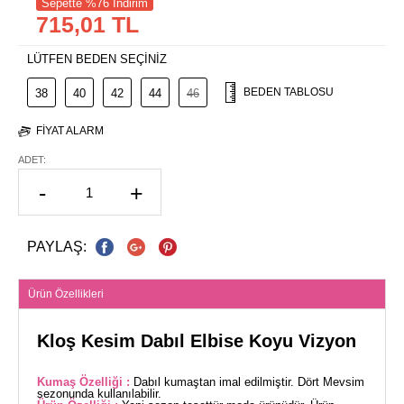
Sepette %76 İndirim
715,01 TL
LÜTFEN BEDEN SEÇİNİZ
BEDEN TABLOSU
38
40
42
44
46
FIYAT ALARM
ADET:
-
+
PAYLAŞ:
Ürün Özellikleri
Kloş Kesim Dabıl Elbise Koyu Vizyon
Kumaş Özelliği :
Dabıl kumaştan imal edilmiştir. Dört Mevsim
sezonunda kullanılabilir.