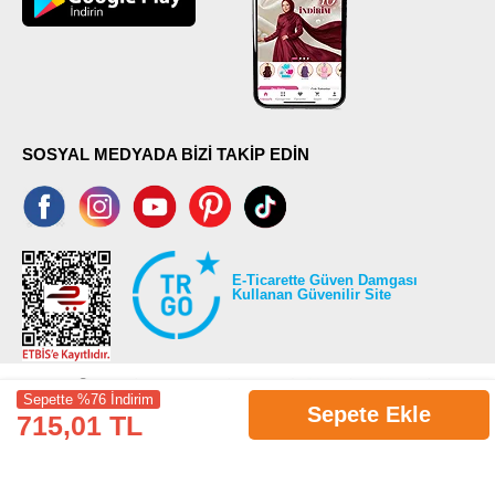
SOSYAL MEDYADA BİZİ TAKİP EDİN
E-Ticarette Güven Damgası
Kullanan Güvenilir Site
Sepette %76 İndirim
Sepete Ekle
715,01 TL
©2026 Tüm modaselvim.com hakları saklıdır.