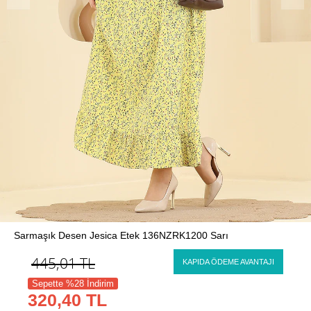
Sarmaşık Desen Jesica Etek 136NZRK1200 Sarı
445,01
TL
KAPIDA ÖDEME AVANTAJI
Sepette %28 İndirim
320,40 TL