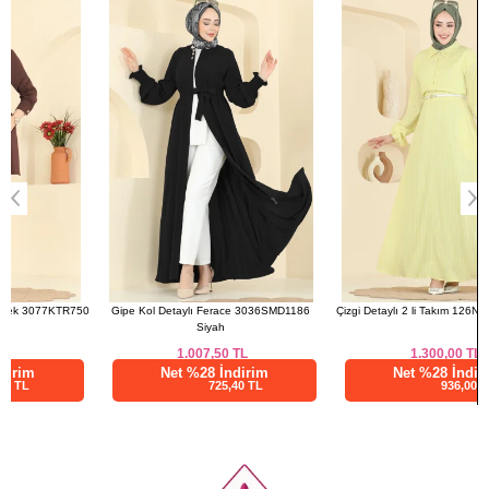
50
Gipe Kol Detaylı Ferace 3036SMD1186
Çizgi Detaylı 2 li Takım 126NZRK1200 Sarı
Siyah
1.007,50
TL
1.300,00
TL
Net %28 İndirim
Net %28 İndirim
725,40 TL
936,00 TL