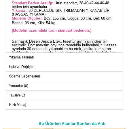
Standart Beden Aralığı:
Ürün standart, 38-40-42-44-46-48
beden için uyumludur.
Yıkama :
30 DERECEDE SIKTIRILMADAN YIKANABİLİR.
(HASSAS YIKAMA)
Modelin Ölçüleri:
Boy: 165 cm, Göğüs: 80 cm, Bel: 68 cm,
Basen: 96 cm, Kilo: 54 kg.
(Modelin üzerindeki ürün standart bedendir.)
Sarmaşık Desen Jesica Etek, tesettür giyim için ideal bir
seçimdir. Dört mevsim boyunca rahatlıkla kullanılabilir. Hassas
ayarlarla 30 derecede yıkanabilen bu etek, jesika kumaştan
üretilmiştir ve astarsızdır. İç göstermez özelliği ile konforlu bir
kullanım sunar. Etek belindeki lastik sayesinde rahat bir oturuş
Yıkama Talimatı
sağlar. Standart, 38-40-42-44-46-48 bedenler ile uyumlu olan bu
ürün, her vücut tipine hitap eder.
İade ve Değişim
ETEK BEDEN ÖLÇÜLERİ
(CM)
Ödeme Seçenekleri
Beden
Basen
Boy
Yorumlar (0)
Standart
130
95
Tavsiye Et
Hızlı Mesaj
Bu Ürünleri Alanlar Bunları da Aldı
a>