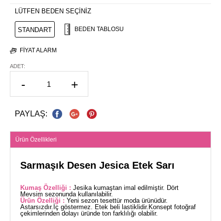
LÜTFEN BEDEN SEÇİNİZ
BEDEN TABLOSU
STANDART
FIYAT ALARM
ADET:
-
+
PAYLAŞ:
Ürün Özellikleri
Sarmaşık Desen Jesica Etek Sarı
Kumaş Özelliği :
Jesika kumaştan imal edilmiştir. Dört
Mevsim sezonunda kullanılabilir.
Ürün Özelliği :
Yeni sezon tesettür moda ürünüdür.
Astarsızdır.İç göstermez. Etek beli lastiklidir.Konsept fotoğraf
çekimlerinden dolayı üründe ton farklılığı olabilir.