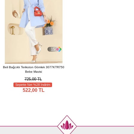
15
Beli Bağcıklı Terikoton Gömlek 3077KTR750
Bebe Mavisi
725,00 TL
Sepette Net %28 İndirim
522,00 TL