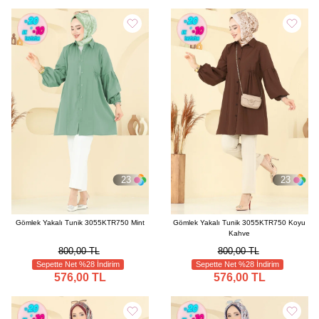
23
23
Gömlek Yakalı Tunik 3055KTR750 Mint
Gömlek Yakalı Tunik 3055KTR750 Koyu
Kahve
800,00 TL
800,00 TL
Sepette Net %28 İndirim
Sepette Net %28 İndirim
576,00 TL
576,00 TL