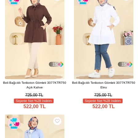
15
15
Beli Bağcıklı Terikoton Gömlek 3077KTR750
Beli Bağcıklı Terikoton Gömlek 3077KTR750
Açık Kahve
Ekru
725,00 TL
725,00 TL
Sepette Net %28 İndirim
Sepette Net %28 İndirim
522,00 TL
522,00 TL