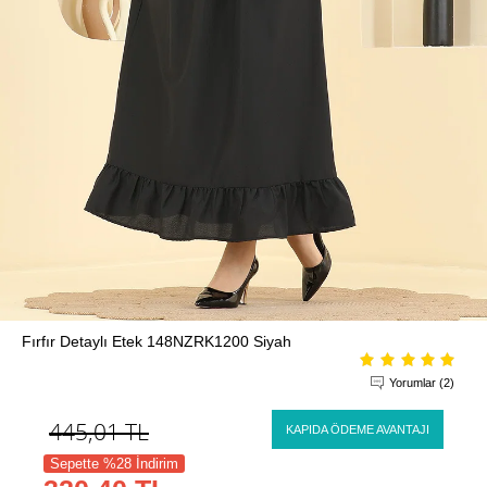
Fırfır Detaylı Etek 148NZRK1200 Siyah
Yorumlar (2)
445,01
TL
KAPIDA ÖDEME AVANTAJI
Sepette %28 İndirim