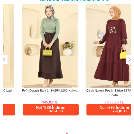
a>
Fırfır Detaylı Etek 148NZRK1200 Kahve
Çiçek Nakışlı Poplin Elbise 327ASN888
Ç
Bordo
445,01
TL
3.033,36
TL
Net %28 İndirim
Net %76 İndirim
320,41 TL
728,01 TL