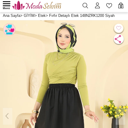
0
Menü
Ana Sayfa
>
GİYİM
>
Etek
>
Fırfır Detaylı Etek 148NZRK1200 Siyah