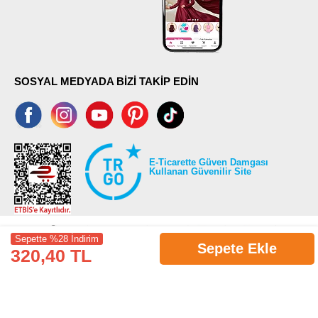
SOSYAL MEDYADA BİZİ TAKİP EDİN
E-Ticarette Güven Damgası
Kullanan Güvenilir Site
Sepette %28 İndirim
Sepete Ekle
320,40 TL
©2026 Tüm modaselvim.com hakları saklıdır.
T
-Soft
E-Ticaret
Sistemleriyle Hazırlanmıştır.