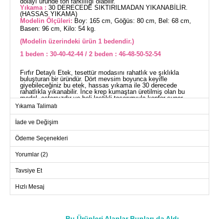
dolayı üründe ton farklılığı olabilir.
Yıkama :
30 DERECEDE SIKTIRILMADAN YIKANABİLİR.
(HASSAS YIKAMA)
Modelin Ölçüleri:
Boy: 165 cm, Göğüs: 80 cm, Bel: 68 cm,
Basen: 96 cm, Kilo: 54 kg.
(Modelin üzerindeki ürün 1 bedendir.)
1 beden : 30-40-42-44 / 2 beden : 46-48-50-52-54
Fırfır Detaylı Etek, tesettür modasını rahatlık ve şıklıkla
buluşturan bir üründür. Dört mevsim boyunca keyifle
giyebileceğiniz bu etek, hassas yıkama ile 30 derecede
rahatlıkla yıkanabilir. İnce krep kumaştan üretilmiş olan bu
model, astarsızdır ve beli lastikli tasarımıyla konfor sunar.
Elegan ve modern bir görünüm için dolabınızda yer ayırın.
Yıkama Talimatı
ETEK BEDEN ÖLÇÜLERİ
(CM)
İade ve Değişim
Beden
Basen
Boy
Ödeme Seçenekleri
1
128
95
Yorumlar (2)
2
132
95
Tavsiye Et
Hızlı Mesaj
Bu Ürünleri Alanlar Bunları da Aldı