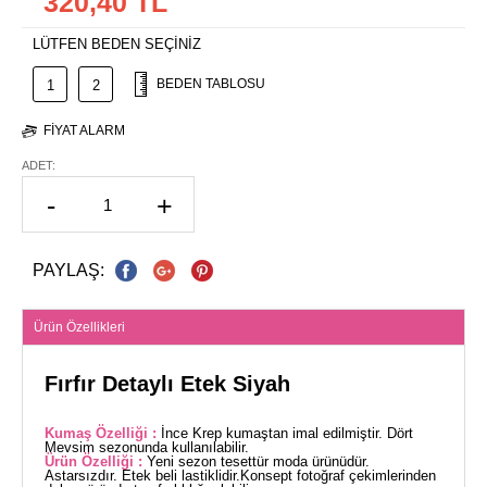
320,40 TL
LÜTFEN BEDEN SEÇİNİZ
BEDEN TABLOSU
1
2
FIYAT ALARM
ADET:
-
+
PAYLAŞ:
Ürün Özellikleri
Fırfır Detaylı Etek Siyah
Kumaş Özelliği :
İnce Krep kumaştan imal edilmiştir. Dört
Mevsim sezonunda kullanılabilir.
Ürün Özelliği :
Yeni sezon tesettür moda ürünüdür.
Astarsızdır. Etek beli lastiklidir.Konsept fotoğraf çekimlerinden