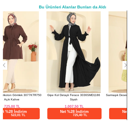
Bu Ürünleri Alanlar Bunları da Aldı
a>
ETEK BEDEN ÖLÇÜLERİ
(CM)
Beden
Boy
40-42
102
44-46
102
48-50
102
52-54
102
50
Gipe Kol Detaylı Ferace 3036SMD1186
Sarmaşık Desen Jesica Etek 136NZRK1200
Siyah
Sarı
1.007,50
TL
445,01
TL
Net %28 İndirim
Net %28 İndirim
725,40 TL
320,41 TL