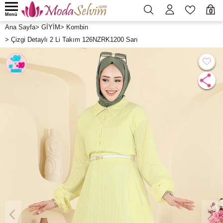
0
Menü
Ana Sayfa
>
GİYİM
>
Kombin
>
Çizgi Detaylı 2 Li Takım 126NZRK1200 Sarı