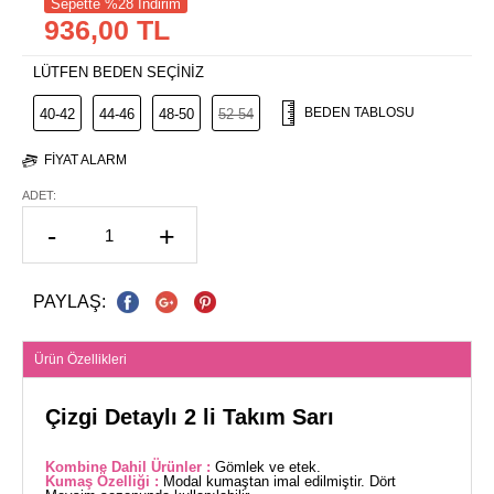
Sepette %28 İndirim
936,00 TL
LÜTFEN BEDEN SEÇİNİZ
BEDEN TABLOSU
40-42
44-46
48-50
52-54
FIYAT ALARM
ADET:
-
+
PAYLAŞ:
Ürün Özellikleri
Çizgi Detaylı 2 li Takım Sarı
Kombine Dahil Ürünler :
Gömlek ve etek.
Kumaş Özelliği :
Modal kumaştan imal edilmiştir. Dört