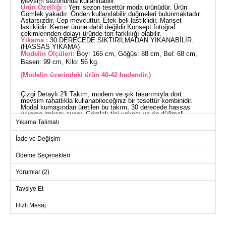
Mevsim sezonunda kullanılabilir.
Ürün Özelliği :
Yeni sezon tesettür moda ürünüdür. Ürün
Gömlek yakadır. Önden kullanılabilir düğmeleri bulunmaktadır.
Astarsızdır. Cep mevcuttur. Etek beli lastiklidir. Manşet
lastiklidir. Kemer ürüne dahil değildir.Konsept fotoğraf
çekimlerinden dolayı üründe ton farklılığı olabilir.
Yıkama :
30 DERECEDE SIKTIRILMADAN YIKANABİLİR.
(HASSAS YIKAMA)
Modelin Ölçüleri:
Boy: 165 cm, Göğüs: 88 cm, Bel: 68 cm,
Basen: 99 cm, Kilo: 56 kg.
(Modelin üzerindeki ürün 40-42 bedendir.)
Çizgi Detaylı 2'li Takım, modern ve şık tasarımıyla dört
mevsim rahatlıkla kullanabileceğiniz bir tesettür kombinidir.
Modal kumaşından üretilen bu takım, 30 derecede hassas
yıkama imkanı sunar. Gömlek tipi yakası ve ön düğmeli
tasarımıyla pratik bir kullanım sağlar. Lastikli etek beli ve
Yıkama Talimatı
manşetleri ile konforlu bir deneyim sunar. Hem gömlek hem de
etekte bulunan cepler ekstra kullanışlılık sağlar. Bu ürün,
İade ve Değişim
şıklığı konforla buluşturmak isteyenler için idealdir.
GÖMLEK BEDEN ÖLÇÜLERİ
(CM)
Ödeme Seçenekleri
Beden
Göğüs
Boy
Yorumlar (2)
40-42
100
53
Tavsiye Et
44-46
108
53
Hızlı Mesaj
48-50
114
53
52-54
122
53