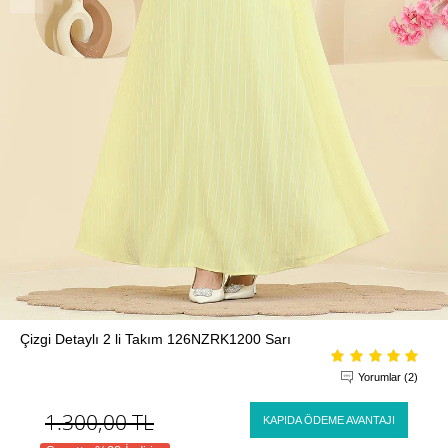
Çizgi Detaylı 2 li Takım 126NZRK1200 Sarı
Yorumlar (2)
1.300,00
TL
KAPIDA ÖDEME AVANTAJI