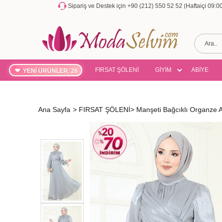
Sipariş ve Destek için +90 (212) 550 52 52 (Haftaiçi 09:
FIRSAT ŞÖLENİ
GİYİM
ABİYE
YENİ ÜRÜNLER '26
Ana Sayfa
>
FIRSAT ŞÖLENİ
>
Manşeti Bağcıklı Organze 