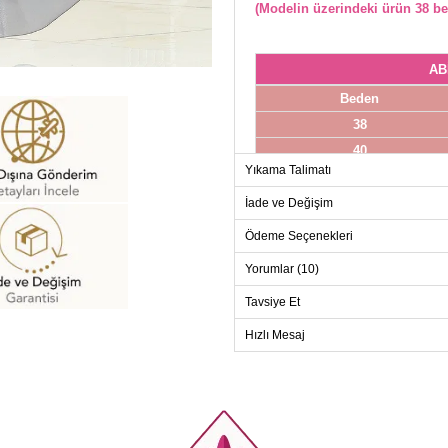
(Modelin üzerindeki ürün 38 be
AB
Beden
38
40
Yıkama Talimatı
42
44
İade ve Değişim
46
Ödeme Seçenekleri
48
Yorumlar (10)
Tavsiye Et
Hızlı Mesaj