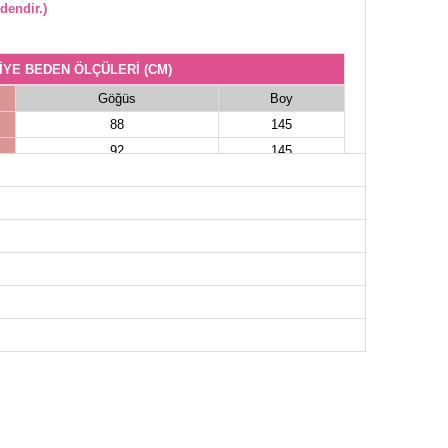
dendir.)
İYE BEDEN ÖLÇÜLERİ (CM)
Göğüs
Boy
88
145
92
145
96
145
100
145
104
145
108
145