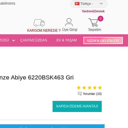
bilirsiniz.
Türkçe
-
Yardım&Destek
0
Üye Girişi
Sepetim
KARGOM NEREDE ?
TÜSÜ
ÇANTA/CÜZDAN
EV & YAŞAM
SİZDEN GELENLER
anze Abiye 6220BSK463 Gri
Yorumlar (10)
KAPIDA ÖDEME AVANTAJI