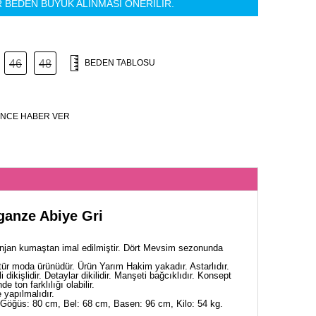
R BEDEN BÜYÜK ALINMASI ÖNERİLİR.
46
48
BEDEN TABLOSU
NCE HABER VER
ganze Abiye Gri
njan kumaştan imal edilmiştir. Dört Mevsim sezonunda
tür moda ürünüdür. Ürün Yarım Hakim yakadır. Astarlıdır.
i dikişlidir. Detaylar dikilidir. Manşeti bağcıklıdır. Konsept
 ton farklılığı olabilir.
yapılmalıdır.
Göğüs: 80 cm, Bel: 68 cm, Basen: 96 cm, Kilo: 54 kg.