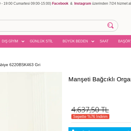
00 - 19:00 Cumartesi 09:00-15:00)
Facebook
&
Instagram
üzerinden 7/24 hizmet ala
DIŞ GİYİM
GÜNLÜK STİL
BÜYÜK BEDEN
SAAT
BAŞÖR
Abiye 6220BSK463 Gri
Manşeti Bağcıklı Org
4.637,50
TL
Sepette %76 İndirim