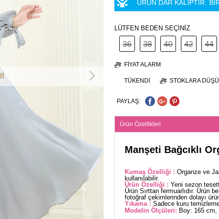
ÜRÜN DAR KALIPTIR.
Bİ
LÜTFEN BEDEN SEÇİNİZ
36
38
40
42
44
FIYAT ALARM
İ
TÜKENDI
STOKLARA DÜŞÜ
PAYLAŞ:
Ürün Özellikleri
Manşeti Bağcıklı Or
Kumaş Özelliği :
Organze ve Ja
kullanılabilir.
Ürün Özelliği :
Yeni sezon teset
Ürün Sırttan fermuarlıdır. Ürün bel
fotoğraf çekimlerinden dolayı üründe
Yıkama :
Sadece kuru temizleme 
Modelin Ölçüleri:
Boy: 165 cm, 