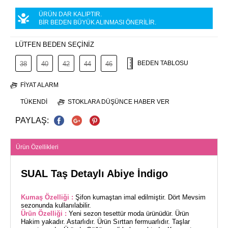
ÜRÜN DAR KALIPTIR.
BİR BEDEN BÜYÜK ALINMASI ÖNERİLİR.
LÜTFEN BEDEN SEÇİNİZ
BEDEN TABLOSU
38
40
42
44
46
FIYAT ALARM
TÜKENDI
STOKLARA DÜŞÜNCE HABER VER
PAYLAŞ:
Ürün Özellikleri
SUAL Taş Detaylı Abiye İndigo
Kumaş Özelliği :
Şifon kumaştan imal edilmiştir. Dört Mevsim
sezonunda kullanılabilir.
Ürün Özelliği :
Yeni sezon tesettür moda ürünüdür. Ürün
Hakim yakadır. Astarlıdır. Ürün Sırttan fermuarlıdır. Taşlar