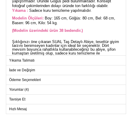
yapıştırmadır. Üründe Göğüs pedi bulunmaktadır. Konsept
fotoğraf çekimlerinden dolayı üründe ton farklılığı olabilir.
Yıkama :
Sadece kuru temizleme yapılmalıdır.
Modelin Ölçüleri:
Boy: 165 cm, Göğüs: 80 cm, Bel: 68 cm,
Basen: 96 cm, Kilo: 54 kg.
(Modelin üzerindeki ürün 38 bedendir.)
Şıklığınızı öne çıkaran SUAL Taş Detaylı Abiye, tesettür giyim
tarzını benimseyen kadınlar için ideal bir seçenektir. Dört
mevsim boyunca rahatlıkla kullanabileceğiniz bu abiye, şifon
kumaştan üretilmiş olup, sadece kuru temizleme ile
temizlenmelidir. Modelin hakim yaka tasarımı ve astarlı yapısı,
Yıkama Talimatı
size hem konfor hem de zarif bir görünüm sunar. Üzerinde şık
taş detayları bulunan bu ürün, özel günlerinizde göz
kamaştırmanızı sağlayacak.
İade ve Değişim
ABİYE BEDEN ÖLÇÜLERİ
(CM)
Ödeme Seçenekleri
Beden
Göğüs
Boy
Yorumlar (4)
38
92
149
40
96
149
Tavsiye Et
42
100
149
Hızlı Mesaj
44
104
149
46
108
149