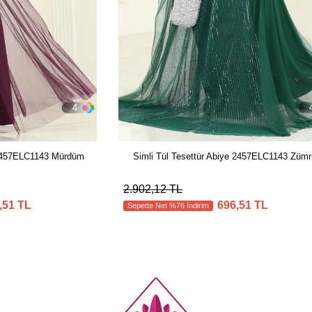
4
 2457ELC1143 Mürdüm
Simli Tül Tesettür Abiye 2457ELC1143 Zümr
2.902,12 TL
,51 TL
696,51 TL
Sepette Net %76 İndirim