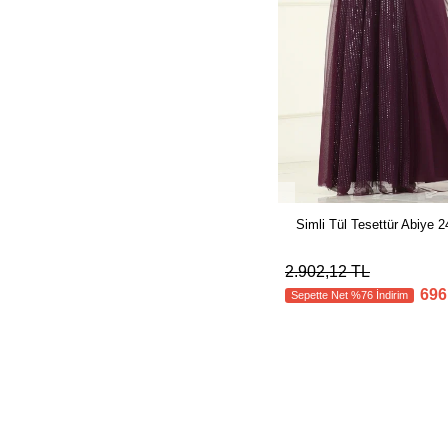
Simli Tül Tesettür Abiye
2.902,12 TL
696
Sepette Net %76 İndirim