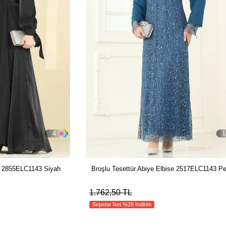
4
1
e 2855ELC1143 Siyah
Broşlu Tesettür Abiye Elbise 2517ELC1143 Pe
1.762,50 TL
Sepette Net %28 İndirim