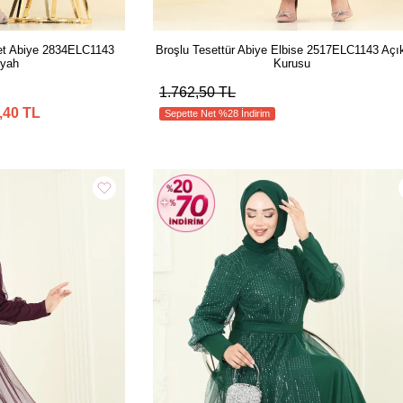
et Abiye 2834ELC1143
Broşlu Tesettür Abiye Elbise 2517ELC1143 Açı
iyah
Kurusu
1.762,50 TL
,40 TL
Sepette Net %28 İndirim