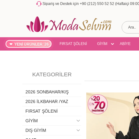
Sipariş ve Destek için +90 (212) 550 52 52 (Haftaiçi 09:
FIRSAT ŞÖLENİ
GİYİM
ABİYE
YENİ ÜRÜNLER '26
KATEGORILER
2026 SONBAHAR/KIŞ
2026 İLKBAHAR /YAZ
FIRSAT ŞÖLENİ
GİYİM
DIŞ GİYİM