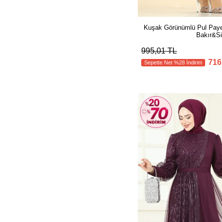
Kuşak Görünümlü Pul Pay
Bakır&S
995,01 TL
716
Sepette Net %28 İndirim