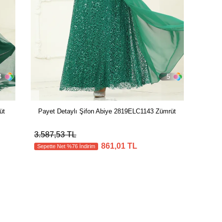
4
5
üt
Payet Detaylı Şifon Abiye 2819ELC1143 Zümrüt
3.587,53 TL
861,01 TL
Sepette Net %76 İndirim