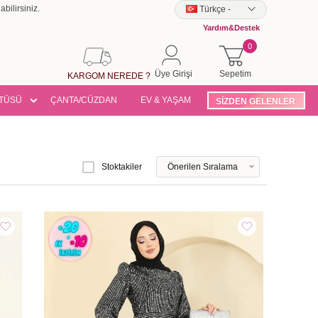
bilirsiniz.
Türkçe
-
Yardım&Destek
0
Üye Girişi
Sepetim
KARGOM NEREDE ?
TÜSÜ
ÇANTA/CÜZDAN
EV & YAŞAM
SİZDEN GELENLER
Stoktakiler