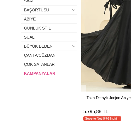
SAAT
BAŞÖRTÜSÜ
ABİYE
GÜNLÜK STİL
SUAL
BÜYÜK BEDEN
ÇANTA/CÜZDAN
ÇOK SATANLAR
KAMPANYALAR
Toka Detaylı Janjan Abiy
5.795,88 TL
Sepette Net %76 İndirim