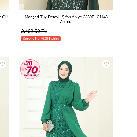
k Gül
Manşeti Tüy Detaylı Şifon Abiye 2830ELC1143
Zümrüt
2.462,50 TL
Sepette Net %28 İndirim