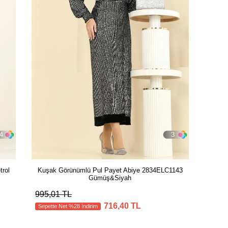
4
3
trol
Kuşak Görünümlü Pul Payet Abiye 2834ELC1143
Gümüş&Siyah
995,01 TL
716,40 TL
Sepette Net %28 İndirim