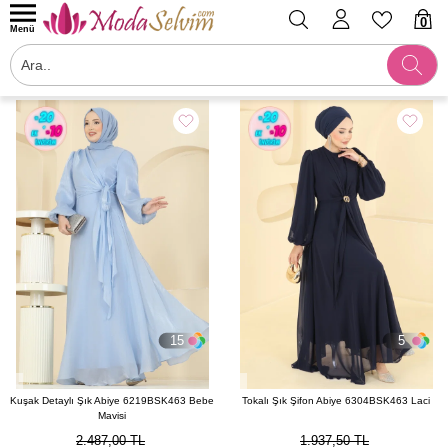
0
Menü
Filtrele
15
5
Kuşak Detaylı Şık Abiye 6219BSK463 Bebe
Tokalı Şık Şifon Abiye 6304BSK463 Laci
Mavisi
2.487,00 TL
1.937,50 TL