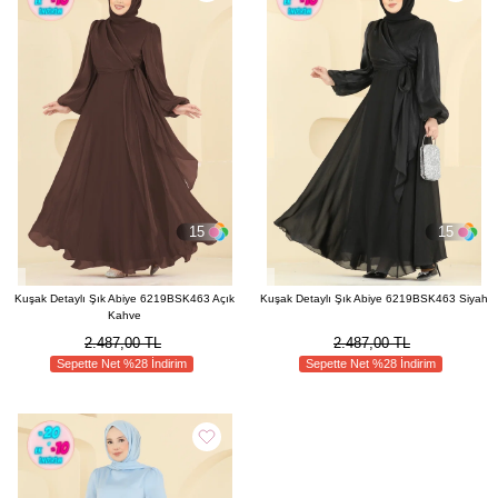
15
15
Kuşak Detaylı Şık Abiye 6219BSK463 Açık
Kuşak Detaylı Şık Abiye 6219BSK463 Siyah
Kahve
2.487,00 TL
2.487,00 TL
Sepette Net %28 İndirim
Sepette Net %28 İndirim