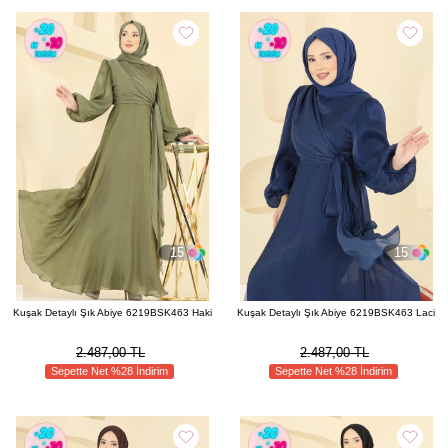
15
15
Kuşak Detaylı Şık Abiye 6219BSK463 Haki
Kuşak Detaylı Şık Abiye 6219BSK463 Laci
2.487,00 TL
2.487,00 TL
Sepette Net %28 İndirim
Sepette Net %28 İndirim