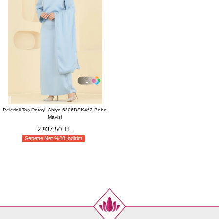
5
Pelerinli Taş Detaylı Abiye 6306BSK463 Bebe
Mavisi
2.937,50 TL
Sepette Net %28 İndirim