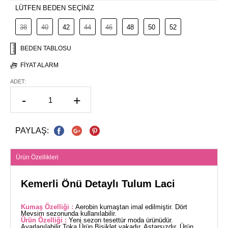
LÜTFEN BEDEN SEÇİNİZ
38
40
42
44
46
48
50
52
BEDEN TABLOSU
FIYAT ALARM
ADET:
-
+
PAYLAŞ:
Ürün Özellikleri
Kemerli Önü Detaylı Tulum Laci
Kumaş Özelliği :
Aerobin kumaştan imal edilmiştir. Dört
Mevsim sezonunda kullanılabilir.
Ürün Özelliği :
Yeni sezon tesettür moda ürünüdür.
Ayarlanılabilir Toka Ürün Bisiklet yakadır. Astarsızdır. Ürün