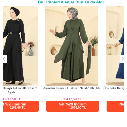
Bu Ürünleri Alanlar Bunları da Aldı
52
124
106
141
a>
Asimetrik Kesim 2 li Takım 6768MP806 Haki
Önü Toka Detaylı Elbise 2638MSZ1172 Açık
İndigo
1.437,50
TL
1.025,00
TL
Net %28 İndirim
Net %28 İndirim
1035,00 TL
738,00 TL