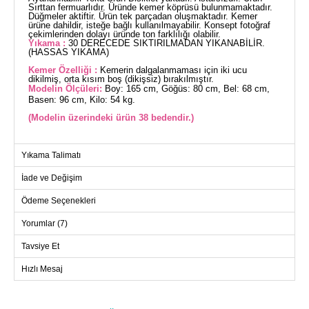
Sırttan fermuarlıdır. Üründe kemer köprüsü bulunmamaktadır.
Düğmeler aktiftir. Ürün tek parçadan oluşmaktadır. Kemer
ürüne dahildir, isteğe bağlı kullanılmayabilir. Konsept fotoğraf
çekimlerinden dolayı üründe ton farklılığı olabilir.
Yıkama :
30 DERECEDE SIKTIRILMADAN YIKANABİLİR.
(HASSAS YIKAMA)
Kemer Özelliği :
Kemerin dalgalanmaması için iki ucu
dikilmiş, orta kısım boş (dikişsiz) bırakılmıştır.
Modelin Ölçüleri:
Boy: 165 cm, Göğüs: 80 cm, Bel: 68 cm,
Basen: 96 cm, Kilo: 54 kg.
(Modelin üzerindeki ürün 38 bedendir.)
TULUM BEDEN ÖLÇÜLERİ
Yıkama Talimatı
(CM)
İade ve Değişim
Beden
Göğüs
Bel
Boy
38
96
76
141
Ödeme Seçenekleri
40
100
80
141
Yorumlar (7)
42
104
84
141
Tavsiye Et
44
108
88
141
Hızlı Mesaj
46
114
92
141
48
118
96
141
50
122
100
141