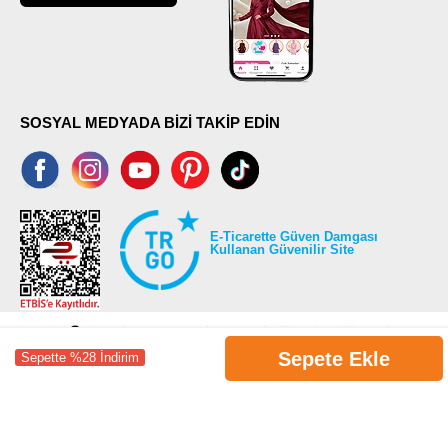
SOSYAL MEDYADA BİZİ TAKİP EDİN
E-Ticarette Güven Damgası
Kullanan Güvenilir Site
Sepete Ekle
Sepette %28 İndirim
©2026 Tüm modaselvim.com hakları saklıdır.
T
-Soft
E-Ticaret
Sistemleriyle Hazırlanmıştır.