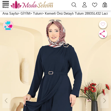
0
Menü
Ana Sayfa
>
GİYİM
>
Tulum
>
Kemerli Önü Detaylı Tulum 2893SL432 Laci