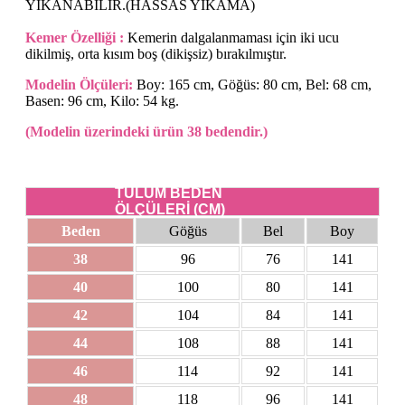
YIKANABİLİR.(HASSAS YIKAMA)
Kemer Özelliği :
Kemerin dalgalanmaması için iki ucu
dikilmiş, orta kısım boş (dikişsiz) bırakılmıştır.
Modelin Ölçüleri:
Boy: 165 cm, Göğüs: 80 cm, Bel: 68 cm,
Basen: 96 cm, Kilo: 54 kg.
(Modelin üzerindeki ürün 38 bedendir.)
TULUM BEDEN
ÖLÇÜLERİ (CM)
Beden
Göğüs
Bel
Boy
38
96
76
141
40
100
80
141
42
104
84
141
44
108
88
141
46
114
92
141
48
118
96
141