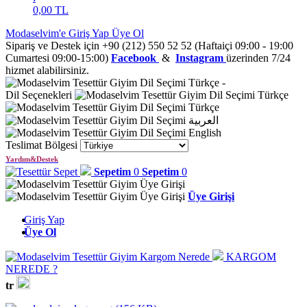
0,00
TL
Modaselvim'e Giriş Yap
Üye Ol
Sipariş ve Destek için +90 (212) 550 52 52 (Haftaiçi 09:00 - 19:00
Cumartesi 09:00-15:00)
Facebook
&
Instagram
üzerinden 7/24
hizmet alabilirsiniz.
Türkçe
-
Dil Seçenekleri
Türkçe
Türkçe
العربية
English
Teslimat Bölgesi
Yardım&Destek
Sepetim
0
Sepetim
0
Üye Girişi
Giriş Yap
Üye Ol
KARGOM
NEREDE ?
tr