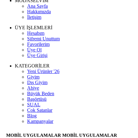
MODASELVİM
Ana Sayfa
Hakkımızda
İletişim
ÜYE İŞLEMLERİ
Hesabım
Şifremi Unuttum
Favorilerim
Üye Ol
Üye Girişi
KATEGORİLER
Yeni Ürünler '26
Giyim
Dış Giyim
Abiye
Büyük Beden
Başörtüsü
SUAL
Çok Satanlar
Blog
Kampanyalar
MOBİL UYGULAMALAR
MOBİL UYGULAMALAR