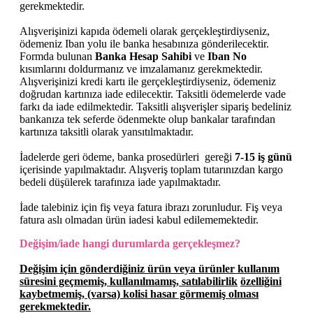
gerekmektedir.
Alışverişinizi kapıda ödemeli olarak gerçekleştirdiyseniz,
ödemeniz
Iban
yolu ile banka hesabınıza gönderilecektir.
Formda bulunan
Banka Hesap Sahibi
ve
Iban
No
kısımlarını doldurmanız ve imzalamanız gerekmektedir.
Alışverişinizi kredi kartı ile gerçekleştirdiyseniz, ödemeniz
doğrudan kartınıza iade edilecektir. Taksitli ödemelerde vade
farkı da iade edilmektedir. Taksitli alışverişler sipariş bedeliniz
bankanıza tek seferde ödenmekte olup bankalar tarafından
kartınıza taksitli olarak yansıtılmaktadır.
İadelerde geri ödeme, banka
prosedürleri
gereği
7-15 iş günü
içerisinde yapılmaktadır. Alışveriş toplam tutarınızdan kargo
bedeli düşülerek tarafınıza iade yapılmaktadır.
İade talebiniz için fiş veya fatura ibrazı zorunludur. Fiş veya
fatura aslı olmadan ürün iadesi kabul edilememektedir.
Değişim/iade hangi durumlarda gerçekleşmez?
Değişim için gönderdiğiniz ürün veya ürünler kullanım
süresini geçmemiş, kullanılmamış,
satılabilirlik
özelliğini
kaybetmemiş, (varsa) kolisi hasar görmemiş olması
gerekmektedir.