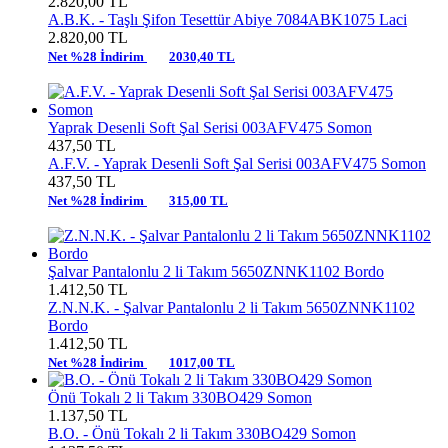
2.820,00
TL
A.B.K. -
Taşlı Şifon Tesettür Abiye 7084ABK1075 Laci
2.820,00
TL
Net %28 İndirim
2030,40 TL
Yaprak Desenli Soft Şal Serisi 003AFV475 Somon
437,50
TL
A.F.V. -
Yaprak Desenli Soft Şal Serisi 003AFV475 Somon
437,50
TL
Net %28 İndirim
315,00 TL
Şalvar Pantalonlu 2 li Takım 5650ZNNK1102 Bordo
1.412,50
TL
Z.N.N.K. -
Şalvar Pantalonlu 2 li Takım 5650ZNNK1102
Bordo
1.412,50
TL
Net %28 İndirim
1017,00 TL
Önü Tokalı 2 li Takım 330BO429 Somon
1.137,50
TL
B.O. -
Önü Tokalı 2 li Takım 330BO429 Somon