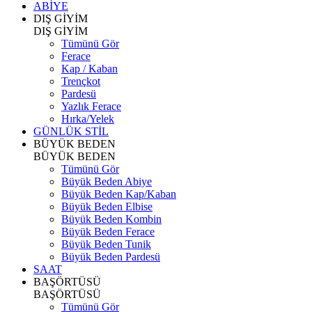
ABİYE
DIŞ GİYİM
DIŞ GİYİM
Tümünü Gör
Ferace
Kap / Kaban
Trençkot
Pardesü
Yazlık Ferace
Hırka/Yelek
GÜNLÜK STİL
BÜYÜK BEDEN
BÜYÜK BEDEN
Tümünü Gör
Büyük Beden Abiye
Büyük Beden Kap/Kaban
Büyük Beden Elbise
Büyük Beden Kombin
Büyük Beden Ferace
Büyük Beden Tunik
Büyük Beden Pardesü
SAAT
BAŞÖRTÜSÜ
BAŞÖRTÜSÜ
Tümünü Gör