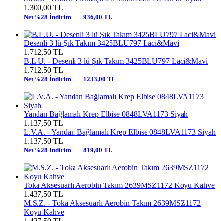
1.300,00
TL
Net %28 İndirim
936,00 TL
Desenli 3 lü Şık Takım 3425BLU797 Laci&Mavi
1.712,50
TL
B.L.U. -
Desenli 3 lü Şık Takım 3425BLU797 Laci&Mavi
1.712,50
TL
Net %28 İndirim
1233,00 TL
Yandan Bağlamalı Krep Elbise 0848LVA1173 Siyah
1.137,50
TL
L.V.A. -
Yandan Bağlamalı Krep Elbise 0848LVA1173 Siyah
1.137,50
TL
Net %28 İndirim
819,00 TL
Toka Aksesuarlı Aerobin Takım 2639MSZ1172 Koyu Kahve
1.437,50
TL
M.S.Z. -
Toka Aksesuarlı Aerobin Takım 2639MSZ1172
Koyu Kahve
1.437,50
TL