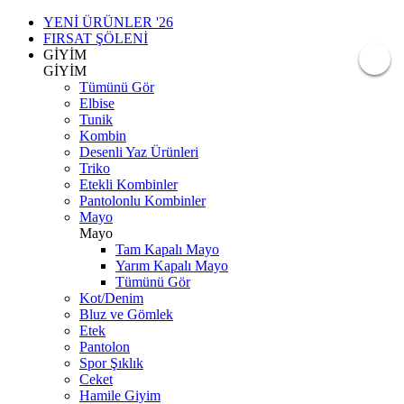
YENİ ÜRÜNLER '26
FIRSAT ŞÖLENİ
GİYİM
GİYİM
Tümünü Gör
Elbise
Tunik
Kombin
Desenli Yaz Ürünleri
Triko
Etekli Kombinler
Pantolonlu Kombinler
Mayo
Mayo
Tam Kapalı Mayo
Yarım Kapalı Mayo
Tümünü Gör
Kot/Denim
Bluz ve Gömlek
Etek
Pantolon
Spor Şıklık
Ceket
Hamile Giyim