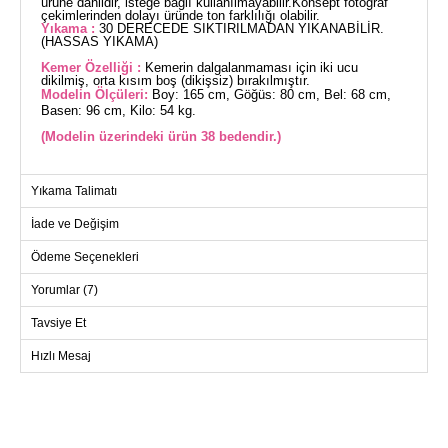
ürüne dahildir, isteğe bağlı kullanılmayabilir.Konsept fotoğraf
çekimlerinden dolayı üründe ton farklılığı olabilir.
Yıkama :
30 DERECEDE SIKTIRILMADAN YIKANABİLİR.
(HASSAS YIKAMA)
Kemer Özelliği :
Kemerin dalgalanmaması için iki ucu
dikilmiş, orta kısım boş (dikişsiz) bırakılmıştır.
Modelin Ölçüleri:
Boy: 165 cm, Göğüs: 80 cm, Bel: 68 cm,
Basen: 96 cm, Kilo: 54 kg.
(Modelin üzerindeki ürün 38 bedendir.)
TULUM BEDEN ÖLÇÜLERİ
Yıkama Talimatı
(CM)
İade ve Değişim
Beden
Göğüs
Bel
Boy
38
96
76
141
Ödeme Seçenekleri
40
100
80
141
Yorumlar (7)
42
104
84
141
Tavsiye Et
44
108
88
141
Hızlı Mesaj
46
114
92
141
48
118
96
141
50
122
100
141
52
124
106
141