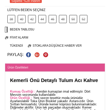
Sepette %28 İndirim
LÜTFEN BEDEN SEÇİNİZ
38
40
42
44
46
48
50
52
BEDEN TABLOSU
FIYAT ALARM
TÜKENDI
STOKLARA DÜŞÜNCE HABER VER
PAYLAŞ:
Ürün Özellikleri
Kemerli Önü Detaylı Tulum Acı Kahve
Kumaş Özelliği :
Aerobin kumaştan imal edilmiştir. Dört
Mevsim sezonunda kullanılabilir.
Ürün Özelliği :
Yeni sezon tesettür moda ürünüdür.
Ayarlanılabilir Toka Ürün Bisiklet yakadır. Astarsızdır. Ürün
Sırttan fermuarlıdır. Üründe kemer köprüsü bulunmamaktadır.
Düğmeler aktiftir. Ürün tek parçadan oluşmaktadır. Kemer