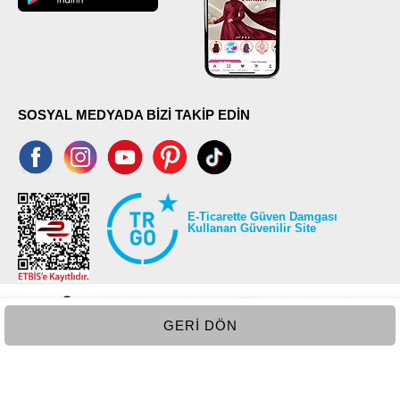
SOSYAL MEDYADA BİZİ TAKİP EDİN
E-Ticarette Güven Damgası
Kullanan Güvenilir Site
GERI DÖN
©2026 Tüm modaselvim.com hakları saklıdır.
T
-Soft
E-Ticaret
Sistemleriyle Hazırlanmıştır.