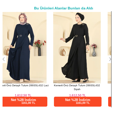
50
122
100
141
Bu Ürünleri Alanlar Bunları da Aldı
52
124
106
141
a>
i
Kemerli Önü Detaylı Tulum 2893SL432
Taş Detaylı Bağlamalı 2 li Takım
Siyah
2883SLK540 Haki
1.612,50
TL
1.335,00
TL
Net %28 İndirim
Net %28 İndirim
1161,00 TL
961,20 TL