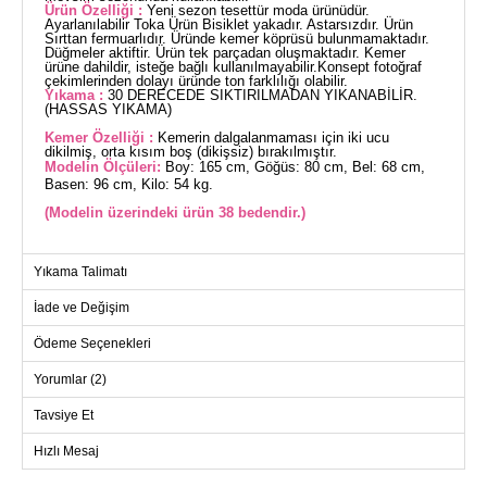
Ürün Özelliği :
Yeni sezon tesettür moda ürünüdür.
Ayarlanılabilir Toka Ürün Bisiklet yakadır. Astarsızdır. Ürün
Sırttan fermuarlıdır. Üründe kemer köprüsü bulunmamaktadır.
Düğmeler aktiftir. Ürün tek parçadan oluşmaktadır. Kemer
ürüne dahildir, isteğe bağlı kullanılmayabilir.Konsept fotoğraf
çekimlerinden dolayı üründe ton farklılığı olabilir.
Yıkama :
30 DERECEDE SIKTIRILMADAN YIKANABİLİR.
(HASSAS YIKAMA)
Kemer Özelliği :
Kemerin dalgalanmaması için iki ucu
dikilmiş, orta kısım boş (dikişsiz) bırakılmıştır.
Modelin Ölçüleri:
Boy: 165 cm, Göğüs: 80 cm, Bel: 68 cm,
Basen: 96 cm, Kilo: 54 kg.
(Modelin üzerindeki ürün 38 bedendir.)
TULUM BEDEN ÖLÇÜLERİ
Yıkama Talimatı
(CM)
İade ve Değişim
Beden
Göğüs
Bel
Boy
38
96
76
141
Ödeme Seçenekleri
40
100
80
141
Yorumlar (2)
42
104
84
141
Tavsiye Et
44
108
88
141
Hızlı Mesaj
46
114
92
141
48
118
96
141