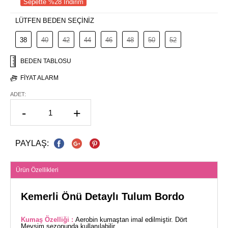
Sepette %28 İndirim
LÜTFEN BEDEN SEÇİNİZ
38
40
42
44
46
48
50
52
BEDEN TABLOSU
FIYAT ALARM
ADET:
-
+
PAYLAŞ:
Ürün Özellikleri
Kemerli Önü Detaylı Tulum Bordo
Kumaş Özelliği :
Aerobin kumaştan imal edilmiştir. Dört
Mevsim sezonunda kullanılabilir.